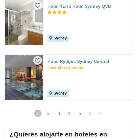
Hotel YEHS Hotel Sydney QVB
Sydney
Hotel Rydges Sydney Central
4 estrellas y media
Sydney
1
2
3
4
5
(página
actual)
¿Quieres alojarte en hoteles en