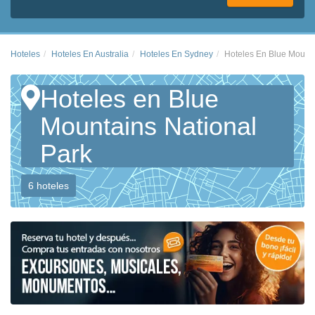
Hoteles
Hoteles En Australia
Hoteles En Sydney
Hoteles En Blue Mounta
Hoteles en Blue
Mountains National
Park
6 hoteles