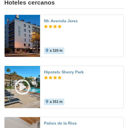
Hoteles cercanos
Nh Avenida Jerez
a 320 m
9.2
Hipotels Sherry Park
a 351 m
9.0
Patios de la Riva