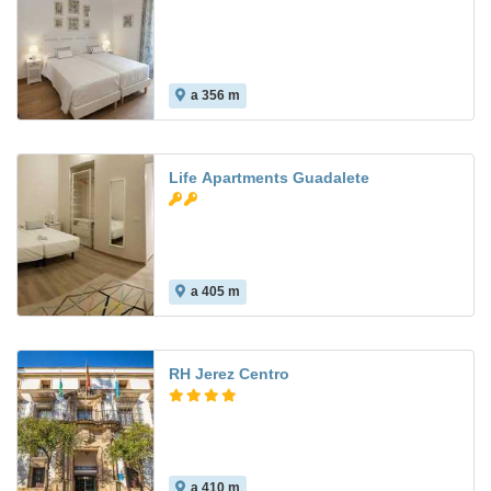
a 356 m
Life Apartments Guadalete
a 405 m
RH Jerez Centro
a 410 m
9.3