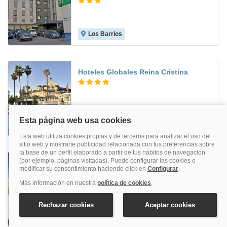
Los Barrios
8.3
Hoteles Globales Reina Cristina
Algeciras
6.0
Crisol Monasterio De San Miguel
Puerto De Santa María
8.4