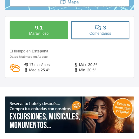
Mapa
9.1
3
Maravilloso
Comentarios
El tiempo en
Estepona
Datos históricos en Agosto
17 días/mes
Máx. 30.3º
Media 25.4º
Mín. 20.5º