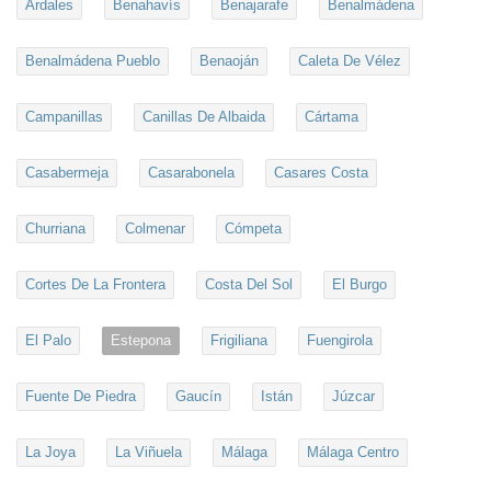
Ardales
Benahavís
Benajarafe
Benalmádena
Benalmádena Pueblo
Benaoján
Caleta De Vélez
Campanillas
Canillas De Albaida
Cártama
Casabermeja
Casarabonela
Casares Costa
Churriana
Colmenar
Cómpeta
Cortes De La Frontera
Costa Del Sol
El Burgo
El Palo
Estepona
Frigiliana
Fuengirola
Fuente De Piedra
Gaucín
Istán
Júzcar
La Joya
La Viñuela
Málaga
Málaga Centro