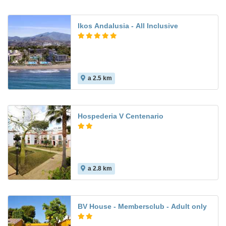
Ikos Andalusia - All Inclusive
a 2.5 km
9.6
Hospederia V Centenario
a 2.8 km
BV House - Membersclub - Adult only