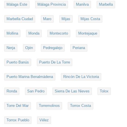
Málaga Este
Málaga Provincia
Manilva
Marbella
Marbella Ciudad
Maro
Mijas
Mijas Costa
Mollina
Monda
Montecorto
Montejaque
Nerja
Ojén
Pedregalejo
Periana
Puerto Banús
Puerto De La Torre
Puerto Marina Benalmádena
Rincón De La Victoria
Ronda
San Pedro
Sierra De Las Nieves
Tolox
Torre Del Mar
Torremolinos
Torrox Costa
Torrox Pueblo
Vélez