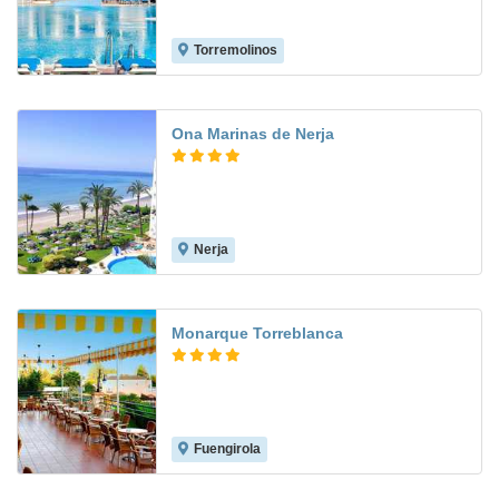
Torremolinos
7.3
Ona Marinas de Nerja
Nerja
8.0
Monarque Torreblanca
Fuengirola
8.6