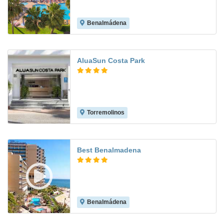
Benalmádena
7.7
AluaSun Costa Park
Torremolinos
7.9
Best Benalmadena
Benalmádena
8.4