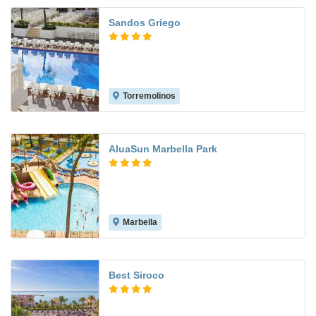
Sandos Griego
Torremolinos
8.2
AluaSun Marbella Park
Marbella
7.5
Best Siroco