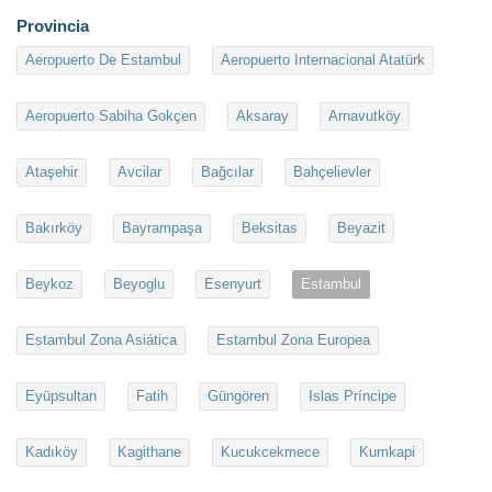
Provincia
Aeropuerto De Estambul
Aeropuerto Internacional Atatürk
Aeropuerto Sabiha Gokçen
Aksaray
Arnavutköy
Ataşehir
Avcilar
Bağcılar
Bahçelievler
Bakırköy
Bayrampaşa
Beksitas
Beyazit
Beykoz
Beyoglu
Esenyurt
Estambul
Estambul Zona Asiática
Estambul Zona Europea
Eyüpsultan
Fatih
Güngören
Islas Príncipe
Kadıköy
Kagithane
Kucukcekmece
Kumkapi