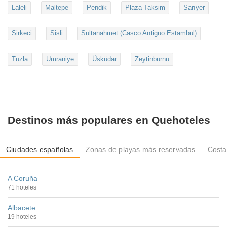
Laleli
Maltepe
Pendik
Plaza Taksim
Sarıyer
Sirkeci
Sisli
Sultanahmet (Casco Antiguo Estambul)
Tuzla
Umraniye
Üsküdar
Zeytinburnu
Destinos más populares en Quehoteles
Ciudades españolas
Zonas de playas más reservadas
Costa
A Coruña
71 hoteles
Albacete
19 hoteles