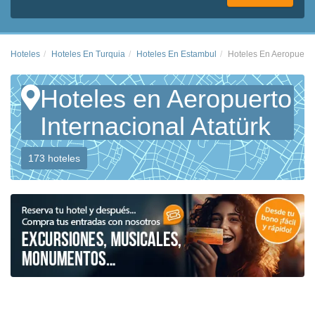
Hoteles
Hoteles En Turquia
Hoteles En Estambul
Hoteles En Aeropuerto 
Hoteles en Aeropuerto
Internacional Atatürk
173 hoteles