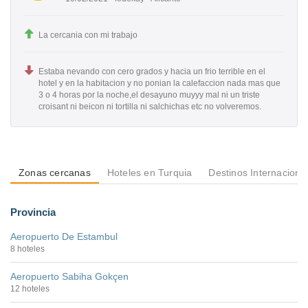
La cercania con mi trabajo
Estaba nevando con cero grados y hacia un frio terrible en el
hotel y en la habitacion y no ponian la calefaccion nada mas que
3 o 4 horas por la noche,el desayuno muyyy mal ni un triste
croisant ni beicon ni tortilla ni salchichas etc no volveremos.
Zonas cercanas
Hoteles en Turquia
Destinos Internaciona
Provincia
Aeropuerto De Estambul
8 hoteles
Aeropuerto Sabiha Gokçen
12 hoteles