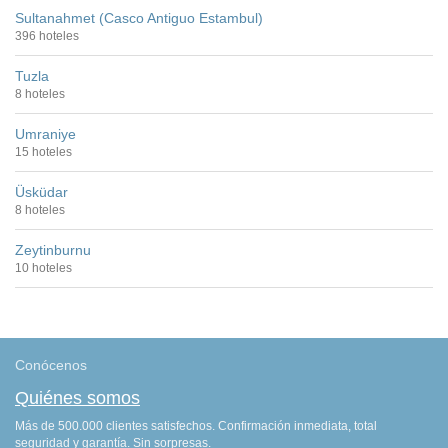
Sultanahmet (Casco Antiguo Estambul)
396 hoteles
Tuzla
8 hoteles
Umraniye
15 hoteles
Üsküdar
8 hoteles
Zeytinburnu
10 hoteles
Conócenos
Quiénes somos
Más de 500.000 clientes satisfechos. Confirmación inmediata, total
seguridad y garantía. Sin sorpresas.