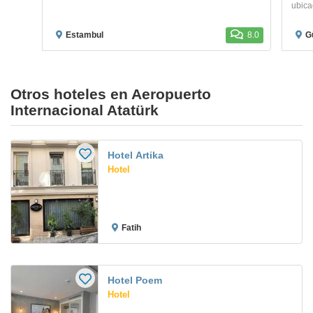
ubica
Estambul
8.0
G
Otros hoteles en Aeropuerto
Internacional Atatürk
Hotel Artika
Hotel
Fatih
Hotel Poem
Hotel