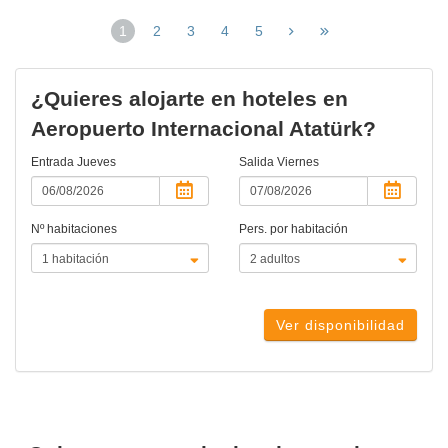
1
2
3
4
5
(página
actual)
¿Quieres alojarte en hoteles en
Aeropuerto Internacional Atatürk?
Entrada
Jueves
Salida
Viernes
Nº habitaciones
Pers. por habitación
Ver disponibilidad