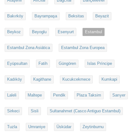
Ataşehir
Avcilar
Bağcılar
Bahçelievler
Bakırköy
Bayrampaşa
Beksitas
Beyazit
Beykoz
Beyoglu
Esenyurt
Estambul
Estambul Zona Asiática
Estambul Zona Europea
Eyüpsultan
Fatih
Güngören
Islas Príncipe
Kadıköy
Kagithane
Kucukcekmece
Kumkapi
Laleli
Maltepe
Pendik
Plaza Taksim
Sarıyer
Sirkeci
Sisli
Sultanahmet (Casco Antiguo Estambul)
Tuzla
Umraniye
Üsküdar
Zeytinburnu