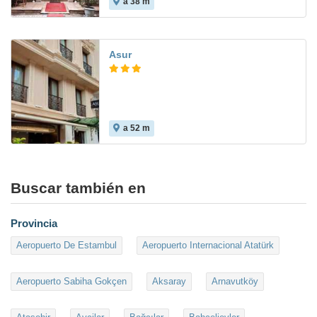
a 38 m
Asur
a 52 m
Buscar también en
Provincia
Aeropuerto De Estambul
Aeropuerto Internacional Atatürk
Aeropuerto Sabiha Gokçen
Aksaray
Arnavutköy