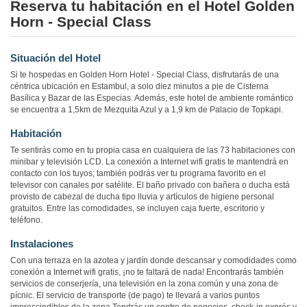
Reserva tu habitación en el Hotel Golden
Horn - Special Class
Situación del Hotel
Si te hospedas en Golden Horn Hotel - Special Class, disfrutarás de una
céntrica ubicación en Estambul, a solo diez minutos a pie de Cisterna
Basílica y Bazar de las Especias. Además, este hotel de ambiente romántico
se encuentra a 1,5km de Mezquita Azul y a 1,9 km de Palacio de Topkapi.
Habitación
Te sentirás como en tu propia casa en cualquiera de las 73 habitaciones con
minibar y televisión LCD. La conexión a Internet wifi gratis te mantendrá en
contacto con los tuyos; también podrás ver tu programa favorito en el
televisor con canales por satélite. El baño privado con bañera o ducha está
provisto de cabezal de ducha tipo lluvia y artículos de higiene personal
gratuitos. Entre las comodidades, se incluyen caja fuerte, escritorio y
teléfono.
Instalaciones
Con una terraza en la azotea y jardín donde descansar y comodidades como
conexión a Internet wifi gratis, ¡no te faltará de nada! Encontrarás también
servicios de conserjería, una televisión en la zona común y una zona de
pícnic. El servicio de transporte (de pago) te llevará a varios puntos