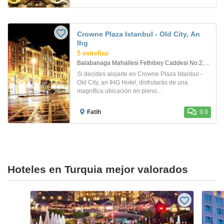
Crowne Plaza Istanbul - Old City, An
Ihg
5 estrellas
Balabanaga Mahallesi Fethibey Caddesi No:2, Laleli, Fatih , Fatih. Istanbul
Si decides alojarte en Crowne Plaza Istanbul -
Old City, an IHG Hotel, disfrutarás de una
magnífica ubicación en pleno...
Fatih
9.0
Hoteles en Turquia mejor valorados