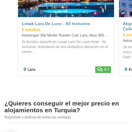
Limak Lara De Luxe - All Inclusive
Akgu
Coll
5 estrellas
5 est
Kemeragzi Site Mevkii Tesisler Cad. Lara, Aksu 360. Antalya
Adnan
Si decides alojarte en Limak Lara De Luxe Hotel - All
Inclusive, disfrutarás de una fantástica ubicación en el
Se en
centro...
cinco
Fatih 
Lara
9.7
E
¿Quieres conseguir el mejor precio en
alojamientos en Turquia?
Regístrate y disfruta de todas las ventajas