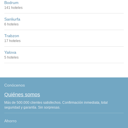
Bodrum
141 hoteles
Sanliurfa
6 hoteles
Trabzon
17 hoteles
Yalova
5 hoteles
Conócenos
Quiénes somos
Más de 500.000 clientes satisfechos. Confirmación inmediata, total
seguridad y garantía. Sin sorpresas.
Ahorro