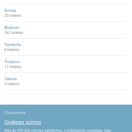
Konya
20 hoteles
Bodrum
141 hoteles
Sanliurfa
6 hoteles
Trabzon
17 hoteles
Yalova
5 hoteles
Conócenos
Quiénes somos
Más de 500.000 clientes satisfechos. Confirmación inmediata, total