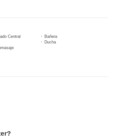
nado Central
Bañera
Ducha
omasaje
ter?