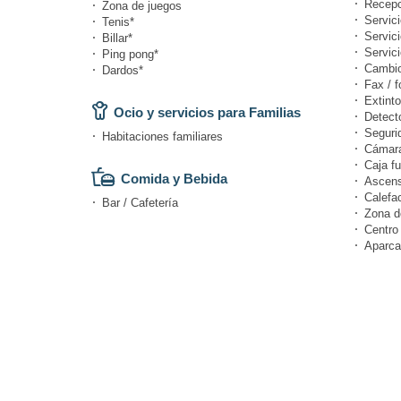
Recepc
Zona de juegos
Servic
Tenis*
Servici
Billar*
Servic
Ping pong*
Cambi
Dardos*
Fax / f
Extinto
Ocio y servicios para Familias
Detect
Seguri
Habitaciones familiares
Cámara
Caja fu
Comida y Bebida
Ascens
Calefa
Bar / Cafetería
Zona d
Centro
Aparca