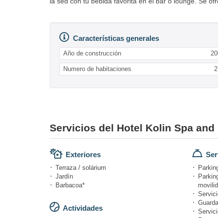
la sed con tu bebida favorita en el bar o lounge. Se o
Características generales
Año de construcción
20
Numero de habitaciones
2
Servicios del Hotel Kolin Spa an
Exteriores
Ser
Terraza / solárium
Parking
Jardín
Parkin
Barbacoa*
movili
Servici
Guarda
Actividades
Servici