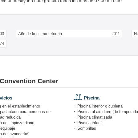
frece un desayuno bufé gratuito todos los días de 07:00 a 10:30.
03
Año de la ultima reforma
2011
N
74
d Convention Center
vicios
Piscina
 en el establecimiento
Piscina interior o cubierta
g adaptado para personas de
Piscina al aire libre (de temporada
dad reducida
Piscina climatizada
o de limpieza diario
Piscina infantil
equipaje
Sombrillas
o de lavandería*