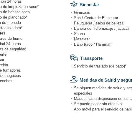
ión 24 horas
Bienestar
io de limpieza en seco*
o de habitaciones
Gimnasio
io de planchado*
Spa / Centro de Bienestar
o de moneda
Peluquería / salón de belleza
otocopiadora*
Bañera de hidromasaje / jacuzzi
res
Sauna
ores de humo
Masajes*
dad 24 horas
Baño turco / Hammam
s de seguridad
erte
Transporte
or
cción
Servicio de traslado (de pago)*
e fumadores
 de negocios
Medidas de Salud y segu
coches
Se siguen medidas de salud y se
especiales
Mascarillas a disposición de los c
Se puede pagar sin efectivo
App móvil para el servicio de hab