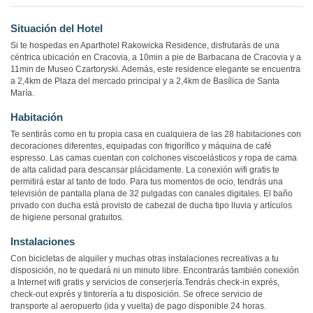
Situación del Hotel
Si te hospedas en Aparthotel Rakowicka Residence, disfrutarás de una
céntrica ubicación en Cracovia, a 10min a pie de Barbacana de Cracovia y a
11min de Museo Czartoryski. Además, este residence elegante se encuentra
a 2,4km de Plaza del mercado principal y a 2,4km de Basílica de Santa
María.
Habitación
Te sentirás como en tu propia casa en cualquiera de las 28 habitaciones con
decoraciones diferentes, equipadas con frigorífico y máquina de café
espresso. Las camas cuentan con colchones viscoelásticos y ropa de cama
de alta calidad para descansar plácidamente. La conexión wifi gratis te
permitirá estar al tanto de todo. Para tus momentos de ocio, tendrás una
televisión de pantalla plana de 32 pulgadas con canales digitales. El baño
privado con ducha está provisto de cabezal de ducha tipo lluvia y artículos
de higiene personal gratuitos.
Instalaciones
Con bicicletas de alquiler y muchas otras instalaciones recreativas a tu
disposición, no te quedará ni un minuto libre. Encontrarás también conexión
a Internet wifi gratis y servicios de conserjería.Tendrás check-in exprés,
check-out exprés y tintorería a tu disposición. Se ofrece servicio de
transporte al aeropuerto (ida y vuelta) de pago disponible 24 horas.