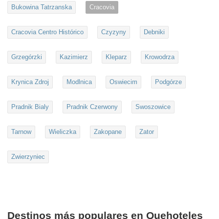
Bukowina Tatrzanska
Cracovia
Cracovia Centro Histórico
Czyzyny
Debniki
Grzegórzki
Kazimierz
Kleparz
Krowodrza
Krynica Zdroj
Modlnica
Oswiecim
Podgórze
Pradnik Bialy
Pradnik Czerwony
Swoszowice
Tarnow
Wieliczka
Zakopane
Zator
Zwierzyniec
Destinos más populares en Quehoteles