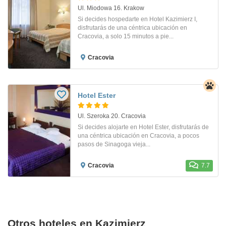
Ul. Miodowa 16. Krakow
Si decides hospedarte en Hotel Kazimierz I,
disfrutarás de una céntrica ubicación en
Cracovia, a solo 15 minutos a pie...
Cracovia
Hotel Ester
Ul. Szeroka 20. Cracovia
Si decides alojarte en Hotel Ester, disfrutarás de
una céntrica ubicación en Cracovia, a pocos
pasos de Sinagoga vieja...
Cracovia
7.7
Otros hoteles en Kazimierz