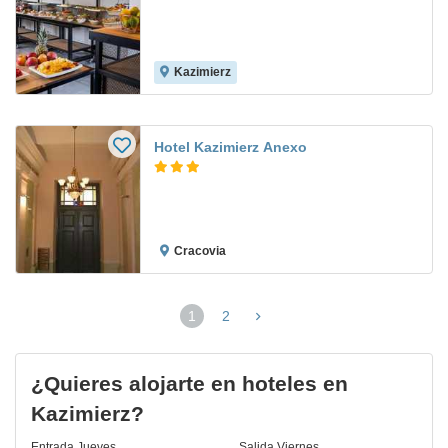
Kazimierz
Hotel Kazimierz Anexo
Cracovia
1
2
(página
actual)
¿Quieres alojarte en hoteles en
Kazimierz?
Entrada
Jueves
Salida
Viernes