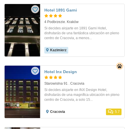
Hotel 1891 Garni
4 Podbrzezie. Kraków
Si decides alojarte en 1891 Garni Hotel,
disfrutarás de una fantástica ubicación en pleno
centro de Cracovia, a menos...
Kazimierz
Hotel Inx Design
Starowislna 91 . Cracovia
Si decides alojarte en INX Design Hotel,
disfrutarás de una magnífica ubicación en pleno
centro de Cracovia, a solo 15...
Cracovia
5.7