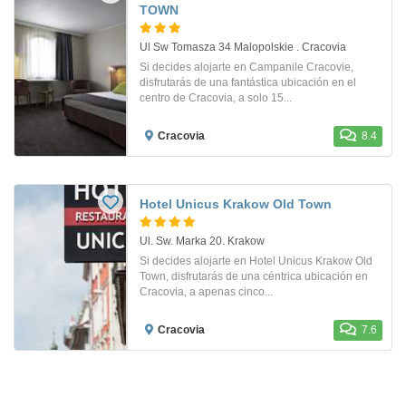
TOWN
Ul Sw Tomasza 34 Malopolskie . Cracovia
Si decides alojarte en Campanile Cracovie,
disfrutarás de una fantástica ubicación en el
centro de Cracovia, a solo 15...
Cracovia
8.4
Hotel Unicus Krakow Old Town
Ul. Sw. Marka 20. Krakow
Si decides alojarte en Hotel Unicus Krakow Old
Town, disfrutarás de una céntrica ubicación en
Cracovia, a apenas cinco...
Cracovia
7.6