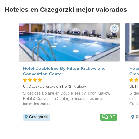
Hoteles en Grzegórzki mejor valorados
Hotel Doubletree By Hilton Krakow and
Hote
Convention Center
Cra
Ul. Dabska 5 Krakow 31-572. Krakow
Ul. P
Si decides alojarte en DoubleTree by Hilton Krakow
Si de
Hotel & Convention Center, te encontrarás en una
disfr
fantástica zona de...
Cracov
Grzegórzki
9.7
C