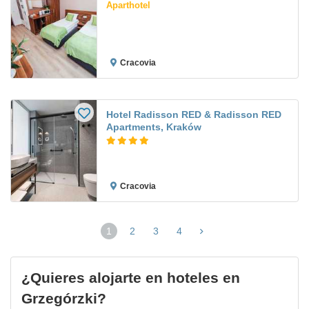
Aparthotel
Cracovia
Hotel Radisson RED & Radisson RED
Apartments, Kraków
Cracovia
1
2
3
4
(página
actual)
¿Quieres alojarte en hoteles en
Grzegórzki?