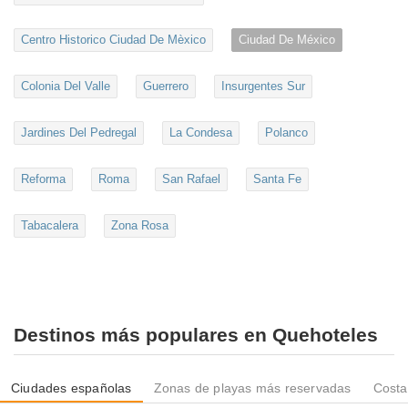
Centro Historico Ciudad De Mèxico
Ciudad De México
Colonia Del Valle
Guerrero
Insurgentes Sur
Jardines Del Pedregal
La Condesa
Polanco
Reforma
Roma
San Rafael
Santa Fe
Tabacalera
Zona Rosa
Destinos más populares en Quehoteles
Ciudades españolas
Zonas de playas más reservadas
Costa