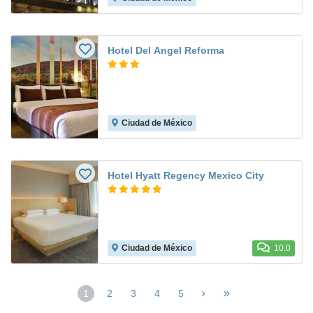
Hotel Del Angel Reforma
Ciudad de México
Hotel Hyatt Regency Mexico City
Ciudad de México
10.0
1
2
3
4
5
(página
actual)