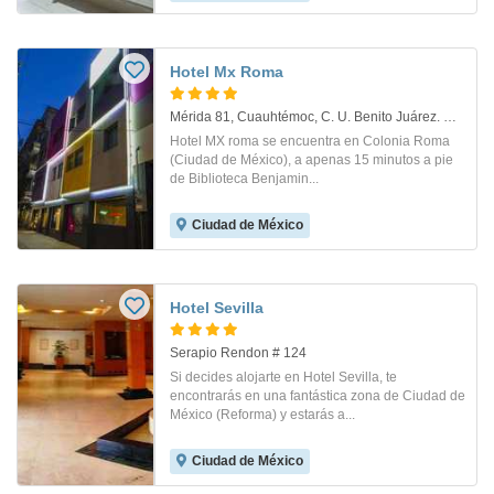
Hotel Mx Roma
Mérida 81, Cuauhtémoc, C. U. Benito Juárez. Mexico City
Hotel MX roma se encuentra en Colonia Roma
(Ciudad de México), a apenas 15 minutos a pie
de Biblioteca Benjamin...
Ciudad de México
Hotel Sevilla
Serapio Rendon # 124
Si decides alojarte en Hotel Sevilla, te
encontrarás en una fantástica zona de Ciudad de
México (Reforma) y estarás a...
Ciudad de México