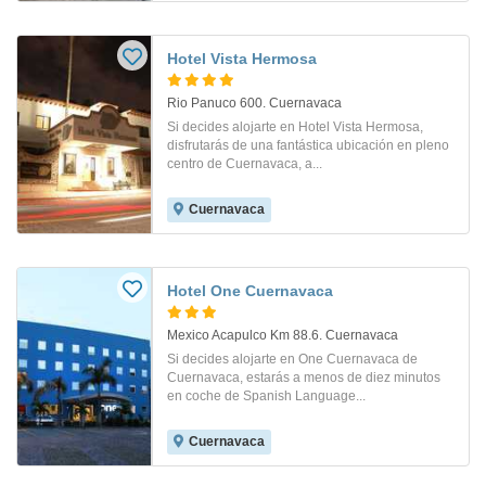
Hotel Vista Hermosa
Rio Panuco 600. Cuernavaca
Si decides alojarte en Hotel Vista Hermosa,
disfrutarás de una fantástica ubicación en pleno
centro de Cuernavaca, a...
Cuernavaca
Hotel One Cuernavaca
Mexico Acapulco Km 88.6. Cuernavaca
Si decides alojarte en One Cuernavaca de
Cuernavaca, estarás a menos de diez minutos
en coche de Spanish Language...
Cuernavaca