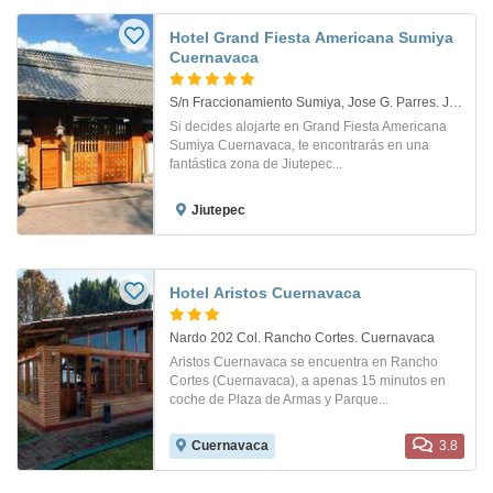
Hotel Grand Fiesta Americana Sumiya
Cuernavaca
S/n Fraccionamiento Sumiya, Jose G. Parres. Jiutepec, Morelos
Si decides alojarte en Grand Fiesta Americana
Sumiya Cuernavaca, te encontrarás en una
fantástica zona de Jiutepec...
Jiutepec
Hotel Aristos Cuernavaca
Nardo 202 Col. Rancho Cortes. Cuernavaca
Aristos Cuernavaca se encuentra en Rancho
Cortes (Cuernavaca), a apenas 15 minutos en
coche de Plaza de Armas y Parque...
Cuernavaca
3.8