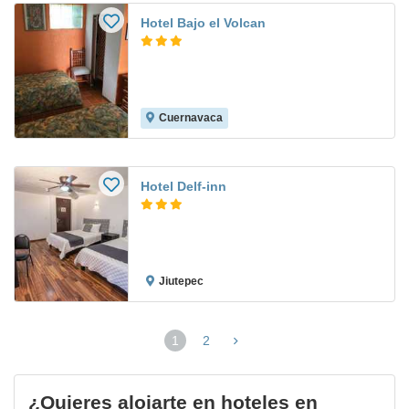
Hotel Bajo el Volcan
Cuernavaca
Hotel Delf-inn
Jiutepec
1
2
(página
actual)
¿Quieres alojarte en hoteles en