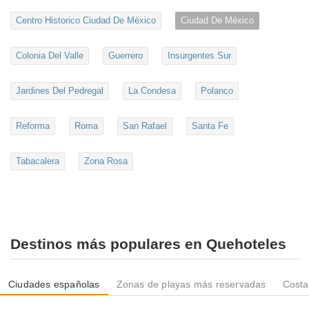
Centro Historico Ciudad De Mèxico
Ciudad De México
Colonia Del Valle
Guerrero
Insurgentes Sur
Jardines Del Pedregal
La Condesa
Polanco
Reforma
Roma
San Rafael
Santa Fe
Tabacalera
Zona Rosa
Destinos más populares en Quehoteles
Ciudades españolas
Zonas de playas más reservadas
Costa