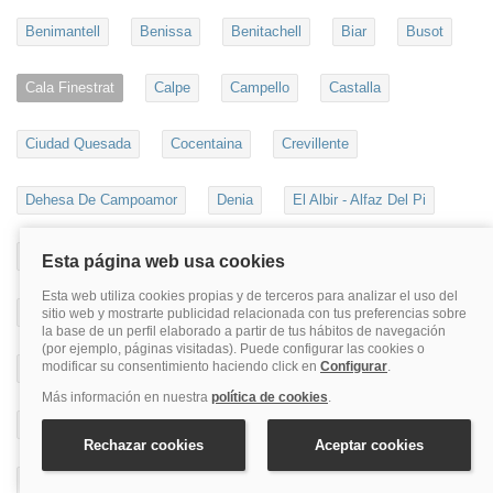
Benimantell
Benissa
Benitachell
Biar
Busot
Cala Finestrat
Calpe
Campello
Castalla
Ciudad Quesada
Cocentaina
Crevillente
Dehesa De Campoamor
Denia
El Albir - Alfaz Del Pi
El Altet
Elche
Elda
Els Poblets
Finestrat
Guadalest
Guardamar Del Segura
Ibi
Isla De Tabarca
Javea
L'albir
La Nucía
Moraira
Novelda
Ondara
Onil
Orba
Orihuela
Orihuela Costa
Pedreguer
Pego