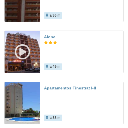
a 36 m
Alone
a 49 m
8.4
Apartamentos Finestrat I-II
a 88 m