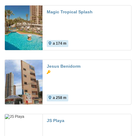
Magic Tropical Splash
a 174 m
8.3
Jesus Benidorm
a 258 m
JS Playa