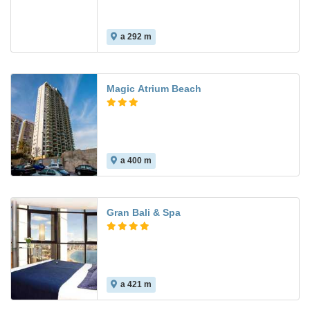
a 292 m
Magic Atrium Beach
a 400 m
Gran Bali & Spa
a 421 m
7.0