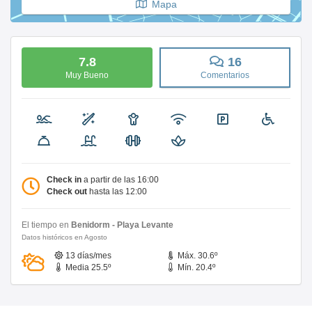
Mapa
7.8
16
Muy Bueno
Comentarios
Check in
a partir de las 16:00
Check out
hasta las 12:00
El tiempo en
Benidorm - Playa Levante
Datos históricos en Agosto
13 días/mes
Máx. 30.6º
Media 25.5º
Mín. 20.4º