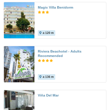
Magic Villa Benidorm
a 120 m
7.9
Riviera Beachotel - Adults
Recommended
a 136 m
8.9
Viña Del Mar