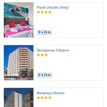
Flash (Adults Only)
a 15 m
7.8
Servigroup Calypso
a 74 m
Medplaya Riudor