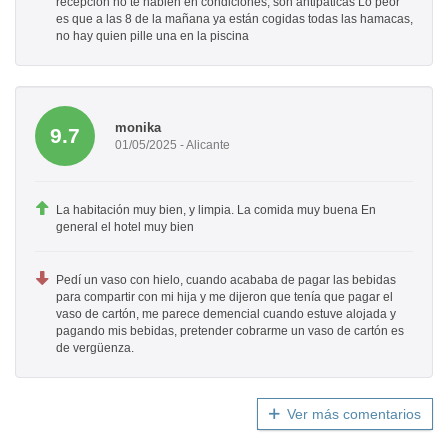
recepción no te hablen en condiciónes, son antipaticas Lo peor
es que a las 8 de la mañana ya están cogidas todas las hamacas,
no hay quien pille una en la piscina
monika
9.7
01/05/2025 - Alicante
La habitación muy bien, y limpia. La comida muy buena En
general el hotel muy bien
Pedí un vaso con hielo, cuando acababa de pagar las bebidas
para compartir con mi hija y me dijeron que tenía que pagar el
vaso de cartón, me parece demencial cuando estuve alojada y
pagando mis bebidas, pretender cobrarme un vaso de cartón es
de vergüenza.
Ver más comentarios