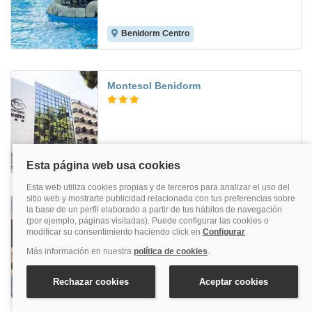
Benidorm Centro
9.0
Montesol Benidorm
Benidorm - Playa Levante
8.4
Poseidon Playa
Benidorm - Playa Poniente
8.3