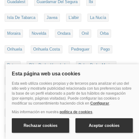
Guadalest
Guardamar Del Segura
Ibi
Isla De Tabarca
Javea
L'albir
La Nucía
Moraira
Novelda
Ondara
Onil
Orba
Orihuela
Orihuela Costa
Pedreguer
Pego
Petrer
Pilar De La Horadada
Polop De La Marina
Rincón De Loix
Rojales
San Fulgencio
San Juan De Alicante
San Vicente Del Raspeig
Santa Pola
Terra Mítica
Torrellano
Torrevieja
Villajoyosa
Villena