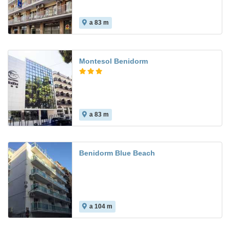
a 83 m
6.9
Montesol Benidorm
a 83 m
8.4
Benidorm Blue Beach
a 104 m