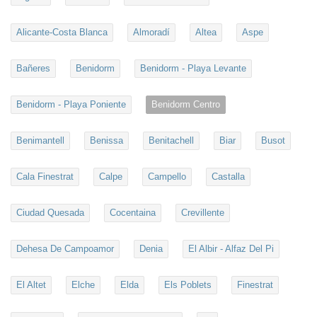
Alicante-Costa Blanca
Almoradí
Altea
Aspe
Bañeres
Benidorm
Benidorm - Playa Levante
Benidorm - Playa Poniente
Benidorm Centro
Benimantell
Benissa
Benitachell
Biar
Busot
Cala Finestrat
Calpe
Campello
Castalla
Ciudad Quesada
Cocentaina
Crevillente
Dehesa De Campoamor
Denia
El Albir - Alfaz Del Pi
El Altet
Elche
Elda
Els Poblets
Finestrat