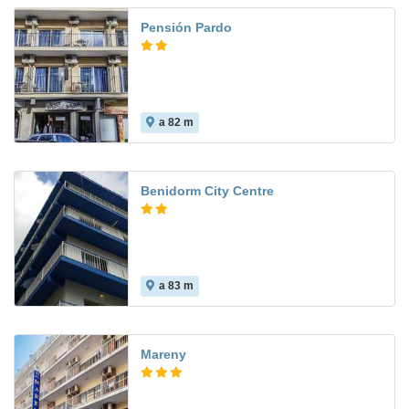
Pensión Pardo
a 82 m
Benidorm City Centre
a 83 m
6.8
Mareny