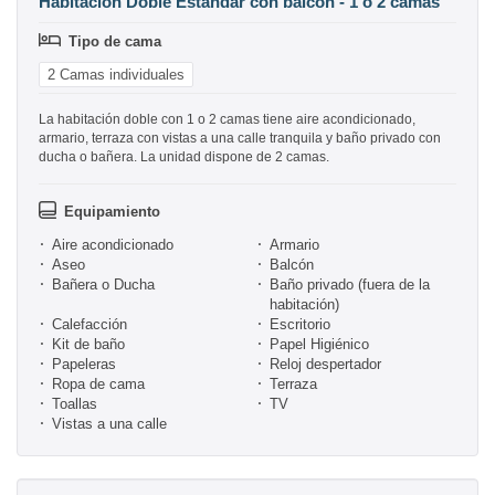
Habitación Doble Estándar con balcón - 1 o 2 camas
Tipo de cama
2 Camas individuales
La habitación doble con 1 o 2 camas tiene aire acondicionado,
armario, terraza con vistas a una calle tranquila y baño privado con
ducha o bañera. La unidad dispone de 2 camas.
Equipamiento
Aire acondicionado
Armario
Aseo
Balcón
Bañera o Ducha
Baño privado (fuera de la
habitación)
Calefacción
Escritorio
Kit de baño
Papel Higiénico
Papeleras
Reloj despertador
Ropa de cama
Terraza
Toallas
TV
Vistas a una calle