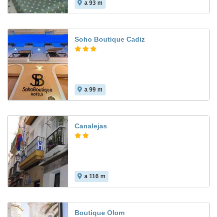
a 93 m
Soho Boutique Cadiz
a 99 m
Canalejas
a 116 m
Boutique Olom