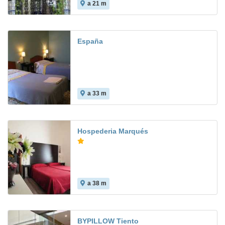
a 21 m
España
a 33 m
Hospederia Marqués
a 38 m
BYPILLOW Tiento