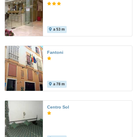
a 53 m
6.9
Fantoni
a 78 m
Centro Sol