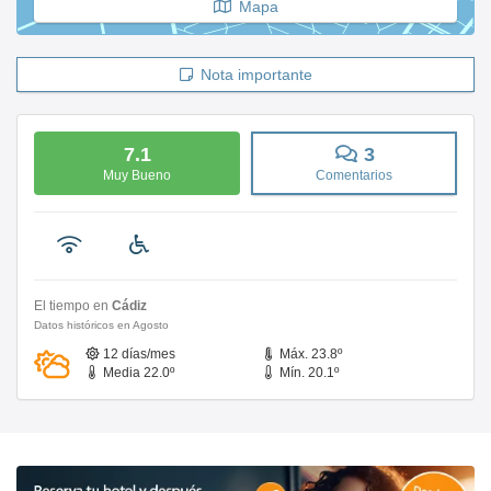
Mapa
Nota importante
7.1
3
Muy Bueno
Comentarios
El tiempo en
Cádiz
Datos históricos en Agosto
12 días/mes
Máx. 23.8º
Media 22.0º
Mín. 20.1º