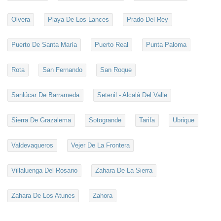
Olvera
Playa De Los Lances
Prado Del Rey
Puerto De Santa María
Puerto Real
Punta Paloma
Rota
San Fernando
San Roque
Sanlúcar De Barrameda
Setenil - Alcalá Del Valle
Sierra De Grazalema
Sotogrande
Tarifa
Ubrique
Valdevaqueros
Vejer De La Frontera
Villaluenga Del Rosario
Zahara De La Sierra
Zahara De Los Atunes
Zahora