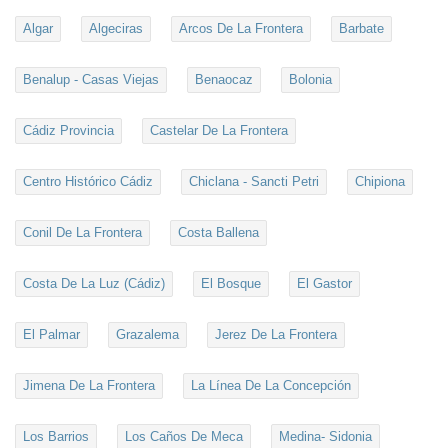
Algar
Algeciras
Arcos De La Frontera
Barbate
Benalup - Casas Viejas
Benaocaz
Bolonia
Cádiz Provincia
Castelar De La Frontera
Centro Histórico Cádiz
Chiclana - Sancti Petri
Chipiona
Conil De La Frontera
Costa Ballena
Costa De La Luz (Cádiz)
El Bosque
El Gastor
El Palmar
Grazalema
Jerez De La Frontera
Jimena De La Frontera
La Línea De La Concepción
Los Barrios
Los Caños De Meca
Medina- Sidonia