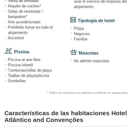
Venta de entradas
usar el servicio de limpieza del
Alquiler de coches*
alojamiento
Salas de reuniones /
banquetes*
Tipología de hotel
Aire acondicionado
Prohibido fumar en todo el
Playa
alojamiento
Negocios
Ascensor
Familiar
Piscina
Mascotas
Piscina al aire libre
No admite mascotas
Piscina infantil
Tumbonas/sillas de playa
Toallas de playa/piscina
Sombrillas
* Todos los servicios con asterisco conllevan un gasto extra
Características de las habitaciones Hotel
Atlântico and Convenções