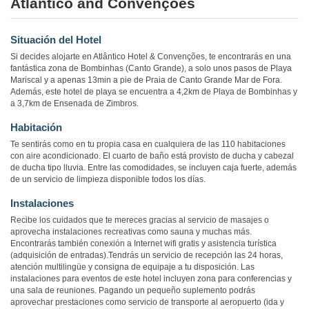
Atlântico and Convenções
Situación del Hotel
Si decides alojarte en Atlântico Hotel & Convenções, te encontrarás en una
fantástica zona de Bombinhas (Canto Grande), a solo unos pasos de Playa
Mariscal y a apenas 13min a pie de Praia de Canto Grande Mar de Fora.
Además, este hotel de playa se encuentra a 4,2km de Playa de Bombinhas y
a 3,7km de Ensenada de Zimbros.
Habitación
Te sentirás como en tu propia casa en cualquiera de las 110 habitaciones
con aire acondicionado. El cuarto de baño está provisto de ducha y cabezal
de ducha tipo lluvia. Entre las comodidades, se incluyen caja fuerte, además
de un servicio de limpieza disponible todos los días.
Instalaciones
Recibe los cuidados que te mereces gracias al servicio de masajes o
aprovecha instalaciones recreativas como sauna y muchas más.
Encontrarás también conexión a Internet wifi gratis y asistencia turística
(adquisición de entradas).Tendrás un servicio de recepción las 24 horas,
atención multilingüe y consigna de equipaje a tu disposición. Las
instalaciones para eventos de este hotel incluyen zona para conferencias y
una sala de reuniones. Pagando un pequeño suplemento podrás
aprovechar prestaciones como servicio de transporte al aeropuerto (ida y