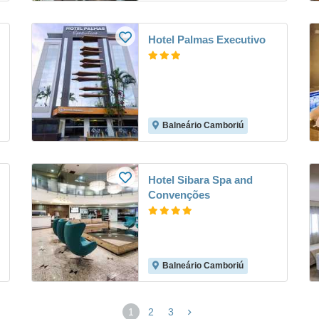
Hotel Palmas Executivo
Balneário Camboriú
Hotel Sibara Spa and
Convenções
Balneário Camboriú
1
2
3
(página