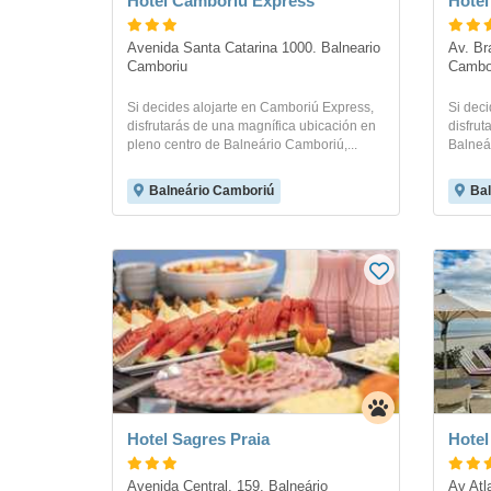
Hotel Camboriu Express
Hotel
Avenida Santa Catarina 1000. Balneario 
Av. Bra
Camboriu
Cambor
Si decides alojarte en Camboriú Express,
Si deci
disfrutarás de una magnífica ubicación en
disfrut
pleno centro de Balneário Camboriú,...
Balneár
Balneário Camboriú
Bal
Hotel Sagres Praia
Hotel
Avenida Central, 159. Balneário 
Av Atl