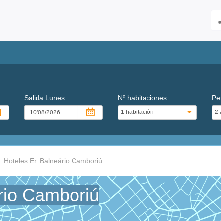
Salida
Lunes
Nº habitaciones
Pe
Hoteles En Balneário Camboriú
rio Camboriú