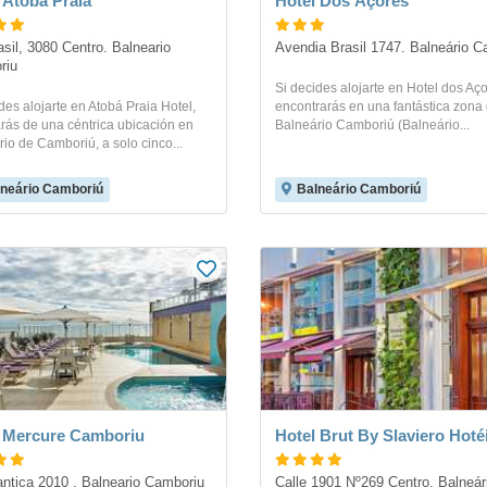
 Atobá Praia
Hotel Dos Açores
sil, 3080 Centro. Balneario 
Avendia Brasil 1747. Balneário C
iu 
Si decides alojarte en Hotel dos Aço
des alojarte en Atobá Praia Hotel,
encontrarás en una fantástica zona
arás de una céntrica ubicación en
Balneário Camboriú (Balneário...
io de Camboriú, a solo cinco...
neário Camboriú
Balneário Camboriú
 Mercure Camboriu
Hotel Brut By Slaviero Hoté
antica 2010 . Balneario Camboriu
Calle 1901 Nº269 Centro. Balneári