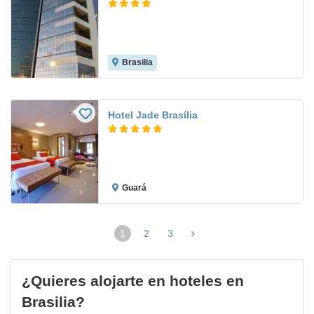
Brasilia
Hotel Jade Brasília
Guará
1
2
3
(página
actual)
¿Quieres alojarte en hoteles en
Brasilia?