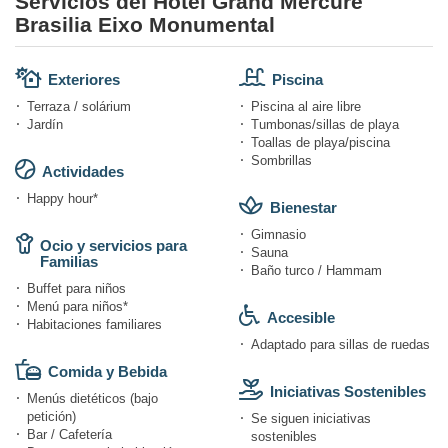
Servicios del Hotel Grand Mercure
Brasilia Eixo Monumental
Exteriores
Piscina
Terraza / solárium
Piscina al aire libre
Jardín
Tumbonas/sillas de playa
Toallas de playa/piscina
Sombrillas
Actividades
Happy hour*
Bienestar
Gimnasio
Ocio y servicios para
Sauna
Familias
Baño turco / Hammam
Buffet para niños
Menú para niños*
Accesible
Habitaciones familiares
Adaptado para sillas de ruedas
Comida y Bebida
Iniciativas Sostenibles
Menús dietéticos (bajo
petición)
Se siguen iniciativas
Bar / Cafetería
sostenibles