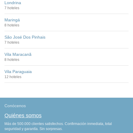
Londrina
7 hoteles
Maringá
8 hoteles
São José Dos Pinhais
7 hoteles
Vila Maracanã
8 hoteles
Vila Paraguaia
12 hoteles
Conócenos
Quiénes somos
Más de 500.000 clientes satisfechos. Confirmación inmediata, total
seguridad y garantía. Sin sorpresas.