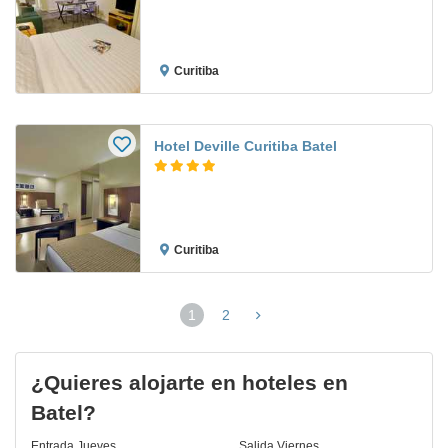
Curitiba
Hotel Deville Curitiba Batel
Curitiba
1
2
(página
actual)
¿Quieres alojarte en hoteles en
Batel?
Entrada
Jueves
Salida
Viernes