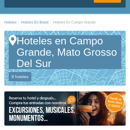
Hoteles
Hoteles En Brasil
Hoteles En Campo Grande
Hoteles en Campo
Grande, Mato Grosso
Del Sur
8 hoteles