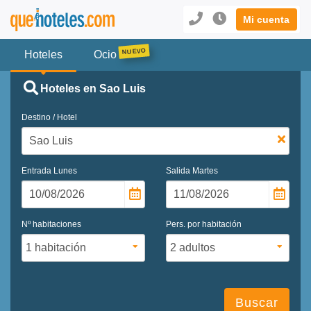
Mi cuenta
Hoteles
Ocio
Hoteles en Sao Luis
Destino / Hotel
Entrada
Lunes
Salida
Martes
Nº habitaciones
Pers. por habitación
Buscar