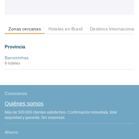
Zonas cercanas
Hoteles en Brasil
Destinos Internacionale
Provincia
Barreirinhas
9 hoteles
Conócenos
Quiénes somos
Más de 500.000 clientes satisfechos. Confirmación inmediata, total
seguridad y garantía. Sin sorpresas.
Ahorro