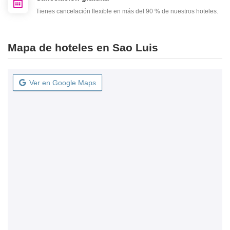
Tienes cancelación flexible en más del 90 % de nuestros hoteles.
Mapa de hoteles en Sao Luis
Ver en Google Maps