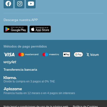
Descarga nuestra APP
Métodos de pago permitidos
Transferencia bancaria
Divide tu compra en 3 pagos al 0% TAE
Financia hasta en 12 meses o en 4 pagos sin intereses
Nota legal y condiciones de uso de la página web
Política de Cookies