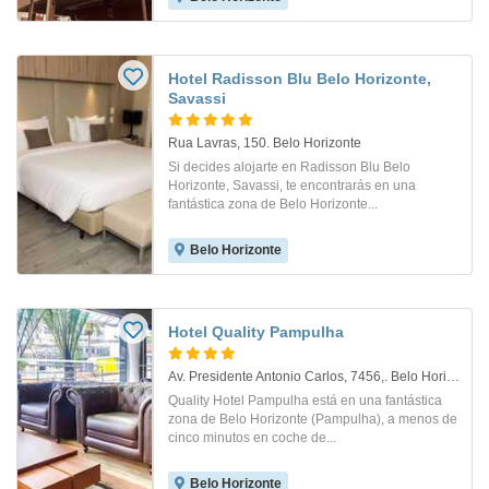
Hotel Radisson Blu Belo Horizonte,
Savassi
Rua Lavras, 150. Belo Horizonte
Si decides alojarte en Radisson Blu Belo
Horizonte, Savassi, te encontrarás en una
fantástica zona de Belo Horizonte...
Belo Horizonte
Hotel Quality Pampulha
Av. Presidente Antonio Carlos, 7456,. Belo Horizonte
Quality Hotel Pampulha está en una fantástica
zona de Belo Horizonte (Pampulha), a menos de
cinco minutos en coche de...
Belo Horizonte