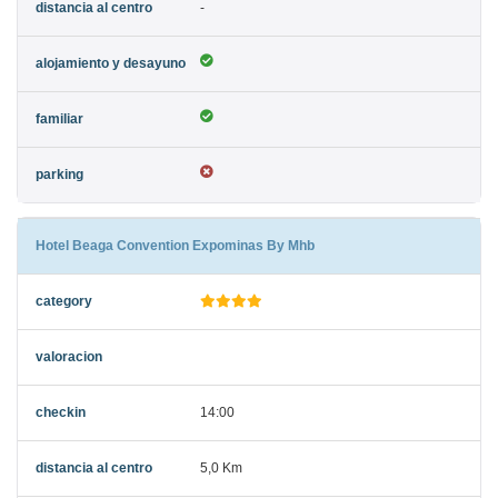
-
Hotel Beaga Convention Expominas By Mhb
14:00
5,0 Km