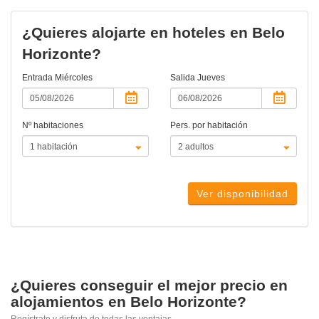
¿Quieres alojarte en hoteles en Belo
Horizonte?
Entrada
Miércoles
Salida
Jueves
Nº habitaciones
Pers. por habitación
Ver disponibilidad
¿Quieres conseguir el mejor precio en
alojamientos en Belo Horizonte?