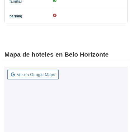
Mapa de hoteles en Belo Horizonte
Ver en Google Maps