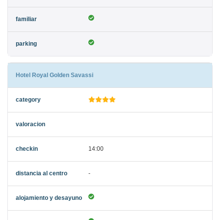
Hotel Royal Golden Savassi
14:00
-