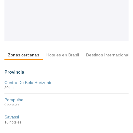
Zonas cercanas
Hoteles en Brasil
Destinos Internacionale
Provincia
Centro De Belo Horizonte
30 hoteles
Pampulha
9 hoteles
Savassi
16 hoteles