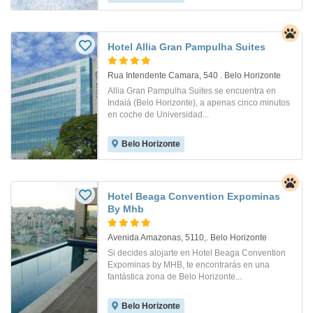
Hotel Allia Gran Pampulha Suites
Rua Intendente Camara, 540 . Belo Horizonte
Allia Gran Pampulha Suites se encuentra en
Indaiá (Belo Horizonte), a apenas cinco minutos
en coche de Universidad...
Belo Horizonte
Hotel Beaga Convention Expominas
By Mhb
Avenida Amazonas, 5110,. Belo Horizonte
Si decides alojarte en Hotel Beaga Convention
Expominas by MHB, te encontrarás en una
fantástica zona de Belo Horizonte...
Belo Horizonte