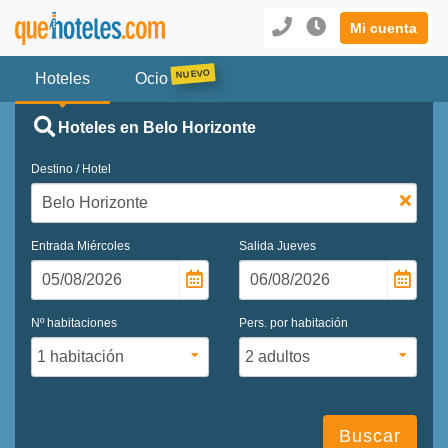
Mi cuenta
Hoteles
Ocio
Hoteles en Belo Horizonte
Destino / Hotel
Entrada
Miércoles
Salida
Jueves
Nº habitaciones
Pers. por habitación
Buscar