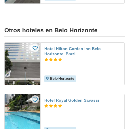
Otros hoteles en Belo Horizonte
Hotel Hilton Garden Inn Belo
Horizonte, Brazil
Belo Horizonte
Hotel Royal Golden Savassi