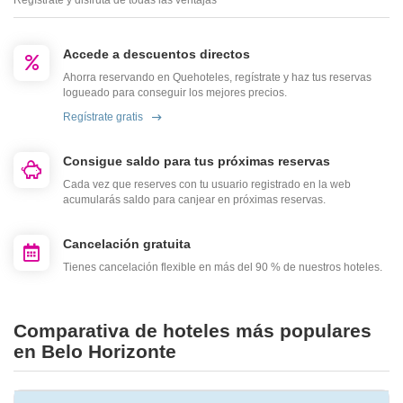
Regístrate y disfruta de todas las ventajas
Accede a descuentos directos
Ahorra reservando en Quehoteles, regístrate y haz tus reservas
logueado para conseguir los mejores precios.
Regístrate gratis
Consigue saldo para tus próximas reservas
Cada vez que reserves con tu usuario registrado en la web
acumularás saldo para canjear en próximas reservas.
Cancelación gratuita
Tienes cancelación flexible en más del 90 % de nuestros hoteles.
Comparativa de hoteles más populares
en Belo Horizonte