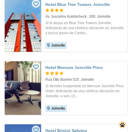
Hotel Blue Tree Towers Joinville
Av. Juscelino Kubitscheck , 300. Joinville
Si te alojas en Blue Tree Towers Joinville,
disfrutarás de una céntrica ubicación en Joinville,
a pocos pasos de Centro...
Joinville
Hotel Mercure Joinville Prinz
Rua Otto Boehm 525. Joinville
Si decides hospedarte en Mercure Joinville Prinz
Hotel, disfrutarás de una céntrica ubicación en
Joinville, a solo 15...
Joinville
Hotel Bristol Sabrina