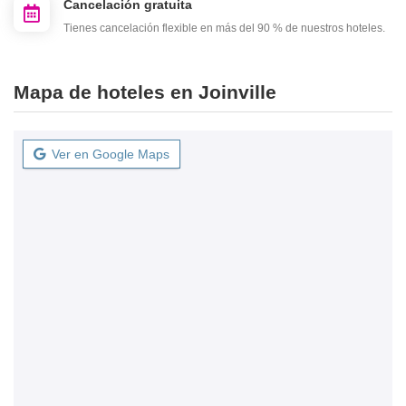
Cancelación gratuita
Tienes cancelación flexible en más del 90 % de nuestros hoteles.
Mapa de hoteles en Joinville
Ver en Google Maps