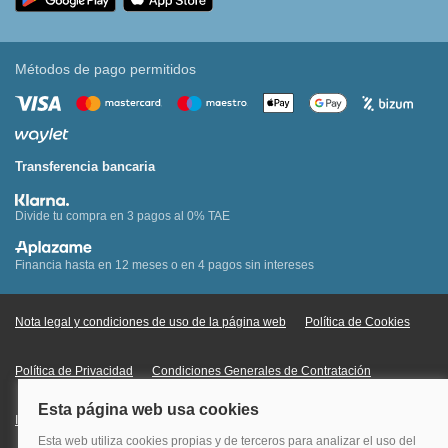
Métodos de pago permitidos
Transferencia bancaria
Divide tu compra en 3 pagos al 0% TAE
Financia hasta en 12 meses o en 4 pagos sin intereses
Nota legal y condiciones de uso de la página web
Política de Cookies
Política de Privacidad
Condiciones Generales de Contratación
Información Legal sobre Mercados en Línea