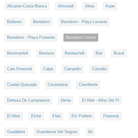
Alicante-Costa Blanca
Almoradí
Altea
Aspe
Bañeres
Benidorm
Benidorm - Playa Levante
Benidorm - Playa Poniente
Benidorm Centro
Benimantell
Benissa
Benitachell
Biar
Busot
Cala Finestrat
Calpe
Campello
Castalla
Ciudad Quesada
Cocentaina
Crevillente
Dehesa De Campoamor
Denia
El Albir - Alfaz Del Pi
El Altet
Elche
Elda
Els Poblets
Finestrat
Guadalest
Guardamar Del Segura
Ibi