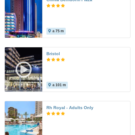
a 75 m
8.1
Bristol
a 101 m
8.5
Rh Royal - Adults Only