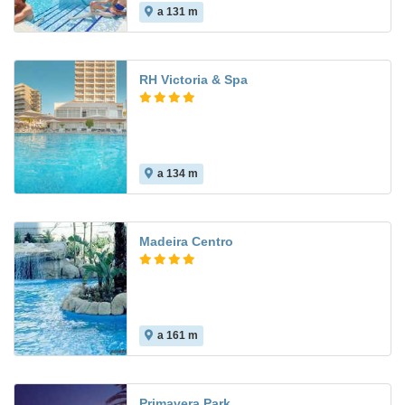
a 131 m
8.8
RH Victoria & Spa
a 134 m
8.5
Madeira Centro
a 161 m
9.0
Primavera Park