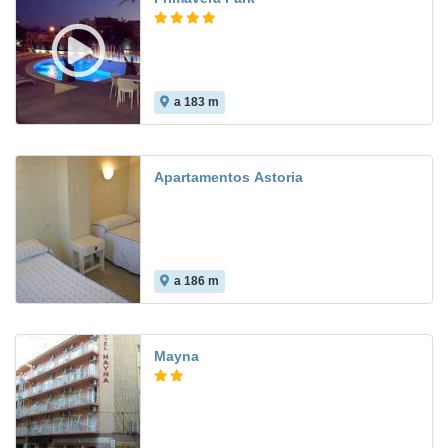
a 183 m
7.9
Apartamentos Astoria
a 186 m
Mayna