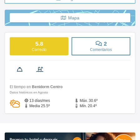
Mapa
5.8
2
Correcto
Comentarios
El tiempo en
Benidorm Centro
Datos históricos en Agosto
13 días/mes
Máx. 30.6º
Media 25.5º
Mín. 20.4º