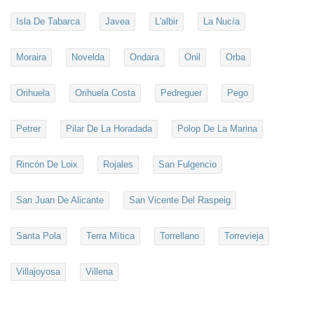
Isla De Tabarca
Javea
L'albir
La Nucía
Moraira
Novelda
Ondara
Onil
Orba
Orihuela
Orihuela Costa
Pedreguer
Pego
Petrer
Pilar De La Horadada
Polop De La Marina
Rincón De Loix
Rojales
San Fulgencio
San Juan De Alicante
San Vicente Del Raspeig
Santa Pola
Terra Mítica
Torrellano
Torrevieja
Villajoyosa
Villena