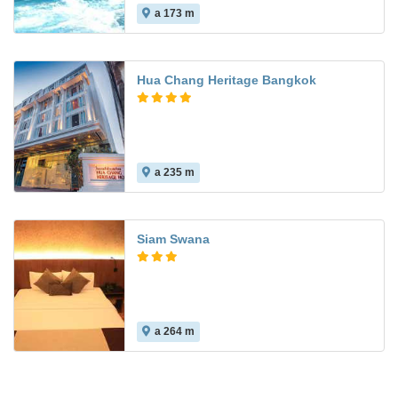
a 173 m
Hua Chang Heritage Bangkok
a 235 m
Siam Swana
a 264 m