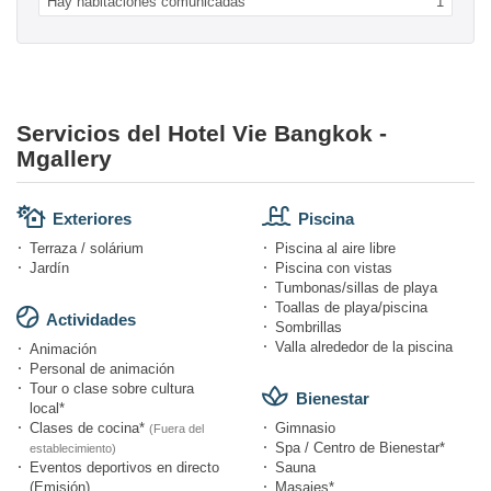
Hay habitaciones comunicadas
1
Servicios del Hotel Vie Bangkok -
Mgallery
Exteriores
Piscina
Terraza / solárium
Piscina al aire libre
Jardín
Piscina con vistas
Tumbonas/sillas de playa
Toallas de playa/piscina
Actividades
Sombrillas
Valla alrededor de la piscina
Animación
Personal de animación
Tour o clase sobre cultura
Bienestar
local*
Clases de cocina*
Gimnasio
(Fuera del
Spa / Centro de Bienestar*
establecimiento)
Eventos deportivos en directo
Sauna
(Emisión)
Masajes*