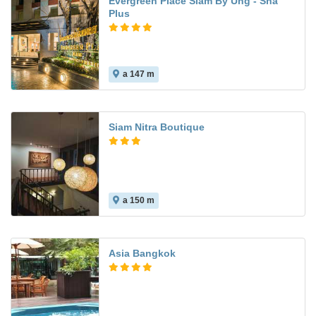
Evergreen Place Siam By Uhg - Sha
Plus
a 147 m
Siam Nitra Boutique
a 150 m
Asia Bangkok