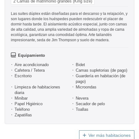
2 Camas de matrimonio grandes (King size)
Las suites dúplex están diseñadas para el descanso y la relajación, y
son lugares donde los huéspedes pueden redescubrir el placer de
dormir hasta tarde. El aislamiento acústico especial, junto con camas
de alta calidad, una amplia variedad de almohadas y ropa de cama
ecológica, garantizan una comodidad óptima. Arte tailandés
impresionante, seda de Jim Thompson y suelo de madera.
Equipamiento
Aire acondicionado
Bidet
Cafetera / Tetera
Camas supletorias (de pago)
Escritorio
Guardería en habitación (de
pago)
Limpieza de habitaciones
Microondas
diaria
Minibar
Nevera
Papel Higiénico
Secador de pelo
Teléfono
Toallas
Zapatillas
Ver más habitaciones