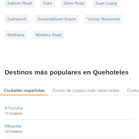
Sathorn Road
Siam
Silom Road
Suan Luang
Sukhumvit
Suvarnabhumi Airport
Victory Monument
Watthana
Wireless Road
Destinos más populares en Quehoteles
Ciudades españolas
Zonas de playas más reservadas
Costa
A Coruña
71 hoteles
Albacete
19 hoteles