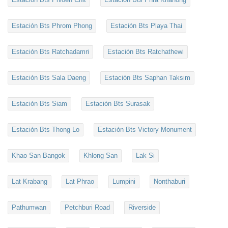
Estación Bts Phrom Phong
Estación Bts Playa Thai
Estación Bts Ratchadamri
Estación Bts Ratchathewi
Estación Bts Sala Daeng
Estación Bts Saphan Taksim
Estación Bts Siam
Estación Bts Surasak
Estación Bts Thong Lo
Estación Bts Victory Monument
Khao San Bangok
Khlong San
Lak Si
Lat Krabang
Lat Phrao
Lumpini
Nonthaburi
Pathumwan
Petchburi Road
Riverside