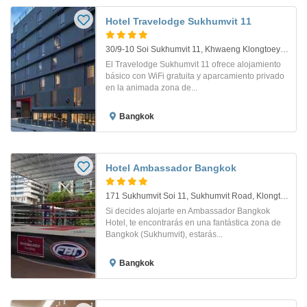
Hotel Travelodge Sukhumvit 11
30/9-10 Soi Sukhumvit 11, Khwaeng Klongtoey-Nua, Khet Wattana, Bangkok, Bangkok 10110. Bangkok
El Travelodge Sukhumvit 11 ofrece alojamiento
básico con WiFi gratuita y aparcamiento privado
en la animada zona de...
Bangkok
Hotel Ambassador Bangkok
171 Sukhumvit Soi 11, Sukhumvit Road, Klongtoey Nua. Bangkok
Si decides alojarte en Ambassador Bangkok
Hotel, te encontrarás en una fantástica zona de
Bangkok (Sukhumvit), estarás...
Bangkok