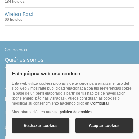
184 hoteles
Wireless Road
66 hoteles
Conócenos
Quiénes somos
Más de 500.000 clientes satisfechos. Confirmación inmediata, total
seguridad y garantía. Sin sorpresas.
Ahorro
Fidelización
Tenemos el programa que te da más saldo por todas tus reservas
finalizadas. Consigue más por lo que ya haces: ¡viajar!
Blog de viajes
Blog hoteles y viajes