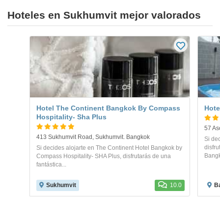
Hoteles en Sukhumvit mejor valorados
Hotel The Continent Bangkok By Compass
Hote
Hospitality- Sha Plus
413 Sukhumvit Road, Sukhumvit. Bangkok
Si de
disfru
Si decides alojarte en The Continent Hotel Bangkok by
Bangko
Compass Hospitality- SHA Plus, disfrutarás de una
fantástica...
Sukhumvit
10.0
B