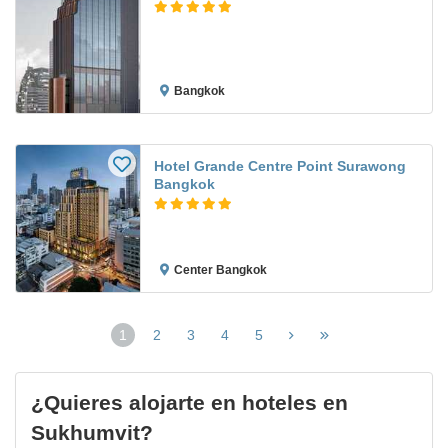
Bangkok
Hotel Grande Centre Point Surawong
Bangkok
Center Bangkok
1
2
3
4
5
(página
actual)
¿Quieres alojarte en hoteles en
Sukhumvit?