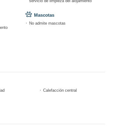
servicio de limpieza del alojamiento
Mascotas
No admite mascotas
iento
dad
Calefacción central