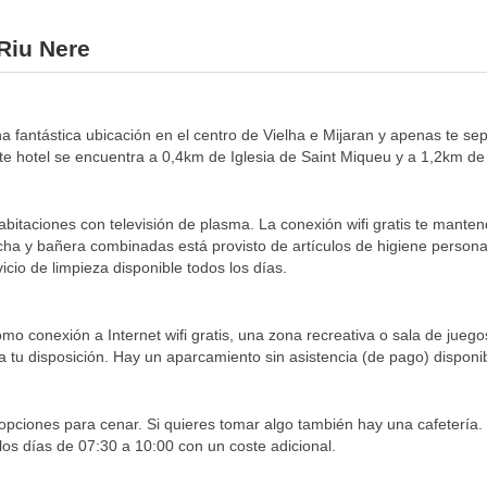
 Riu Nere
una fantástica ubicación en el centro de Vielha e Mijaran y apenas te 
e hotel se encuentra a 0,4km de Iglesia de Saint Miqueu y a 1,2km de P
abitaciones con televisión de plasma. La conexión wifi gratis te mante
cha y bañera combinadas está provisto de artículos de higiene personal
cio de limpieza disponible todos los días.
omo conexión a Internet wifi gratis, una zona recreativa o sala de jueg
a tu disposición. Hay un aparcamiento sin asistencia (de pago) disponib
 opciones para cenar. Si quieres tomar algo también hay una cafeterí
los días de 07:30 a 10:00 con un coste adicional.