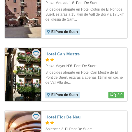
Plaza Mercadal, 8. Pont De Suert
Si decides alojarte en Hotel Cotori de El Pont de
Suert, estarás a 15,7km de Vall de Boí y a 17,5km
de Iglesia de Sant...
El Pont de Suert
Hotel Can Mestre
Plaza Mayor Nº8. Pont De Suert
Si decides alojarte en Hotel Can Mestre de El
Pont de Suert, estarás a apenas 11min en coche
de Vall Alta de...
El Pont de Suert
8.0
Hotel Flor De Neu
Salencar, 3. El Pont De Suert