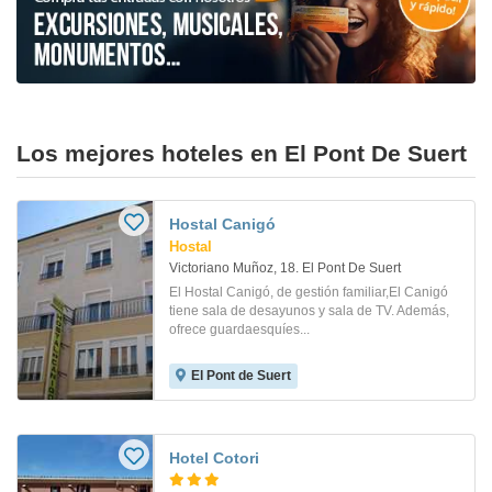
Los mejores hoteles en El Pont De Suert
Hostal Canigó
Hostal
Victoriano Muñoz, 18. El Pont De Suert
El Hostal Canigó, de gestión familiar,El Canigó
tiene sala de desayunos y sala de TV. Además,
ofrece guardaesquíes...
El Pont de Suert
Hotel Cotori