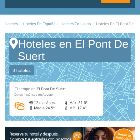
Hoteles
Hoteles En España
Hoteles En Lleida
Hoteles En El Pont De Su
Hoteles en El Pont De
Suert
8 hoteles
El tiempo en
El Pont De Suert
Datos históricos en Agosto
12 días/mes
Máx. 31.6º
Media 24.5º
Mín. 17.4º