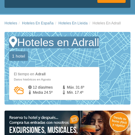
Hoteles
Hoteles En España
Hoteles En Lleida
Hoteles En Adrall
Hoteles en Adrall
1 hotel
El tiempo en
Adrall
Datos históricos en Agosto
12 días/mes
Máx. 31.6º
Media 24.5º
Mín. 17.4º