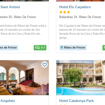
 Sant Antoni
Hotel Els Caçadors
uintin 55. Ribes De Freser
Balandrau 24. Ribes De Freser
ant Antoni de Ribes de Freser está a
Els Caçadors de Ribes de Freser es
de 15 minutos en coche de Via
menos de 15 minutos en coche de 
 Roca de la Creu y Ruta Els set...
ferrada Roca de la Creu y Ruta Els 
gorgs...
es de Freser
8.4
Ribes de Freser
 Angelats
Hotel Catalunya Park