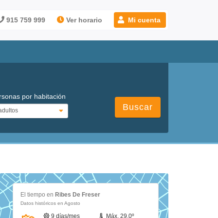
915 759 999
Ver horario
Mi cuenta
rsonas por habitación
Buscar
El tiempo en
Ribes De Freser
Datos históricos en Agosto
9 días/mes
Máx. 29.0º