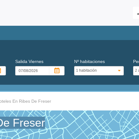
Salida
Viernes
Nº habitaciones
Pe
oteles En Ribes De Freser
De Freser