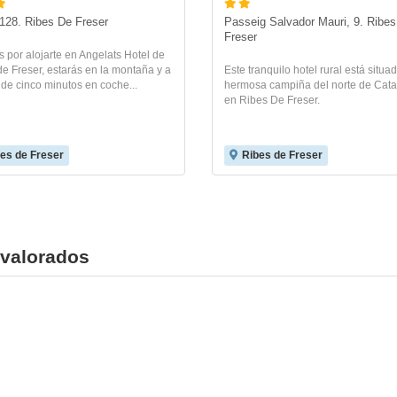
128. Ribes De Freser
Passeig Salvador Mauri, 9. Ribes
Freser
s por alojarte en Angelats Hotel de
e Freser, estarás en la montaña y a
Este tranquilo hotel rural está situa
de cinco minutos en coche...
hermosa campiña del norte de Cata
en Ribes De Freser.
es de Freser
Ribes de Freser
 valorados