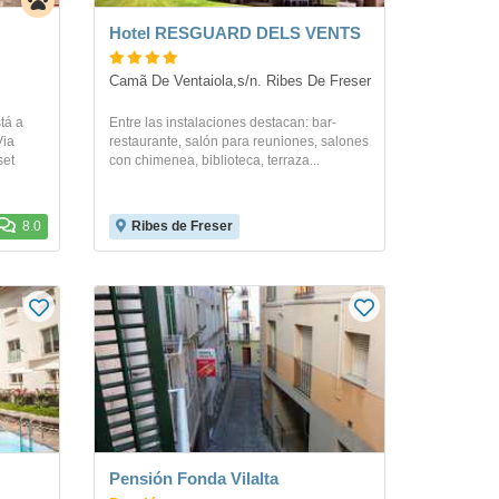
Hotel RESGUARD DELS VENTS
Camã­ De Ventaiola,s/n. Ribes De Freser
tá a
Entre las instalaciones destacan: bar-
Via
restaurante, salón para reuniones, salones
set
con chimenea, biblioteca, terraza...
8.0
Ribes de Freser
Pensión Fonda Vilalta