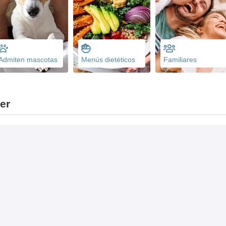
Admiten mascotas
Menús dietéticos
Familiares
er