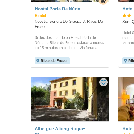
Hostal Porta De Núria
Hotel
Hostal
Nuestra Señora De Gracia, 3. Ribes De 
Sant Q
Freser
Hotel S
Si decides alojarte en Hostal Porta de
menos 
Núria de Ribes de Freser, estarás a menos
ferrada
de 15 minutos en coche de Via ferrada...
Ribes de Freser
Rib
Albergue Alberg Roques
Hotel