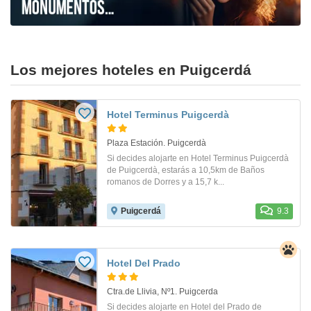
Los mejores hoteles en Puigcerdá
Hotel Terminus Puigcerdà
Plaza Estación. Puigcerdà
Si decides alojarte en Hotel Terminus Puigcerdà
de Puigcerdà, estarás a 10,5km de Baños
romanos de Dorres y a 15,7 k...
Puigcerdá
9.3
Hotel Del Prado
Ctra.de Llivia, Nº1. Puigcerda
Si decides alojarte en Hotel del Prado de