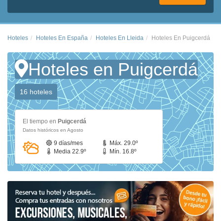
Hoteles
Hoteles En España
Hoteles En Lleida
Hoteles En Puigcerdá
Hoteles en Puigcerdá
16 hoteles
El tiempo en
Puigcerdá
Datos históricos en Agosto
9 días/mes
Máx. 29.0º
Media 22.9º
Mín. 16.8º