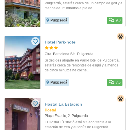
Puigcerdà, estarás cerca de un campo de golf y a
menos de 15 minutos a pie de...
Puigcerdá
9.0
Hotel Park-hotel
Ctra. Barcelona S/n. Puigcerda
Si decides alojarte en Park-Hotel de Puigcerdà,
estarás cerca de remontes de esquí y a menos
de cinco minutos ne coche...
Puigcerdá
7.5
Hostal La Estacion
Hostal
Plaça Estacio, 2. Puigcerdà
El Hostal L´Estació está situado frente a la
estación de tren y autobús de Puigcerdà.