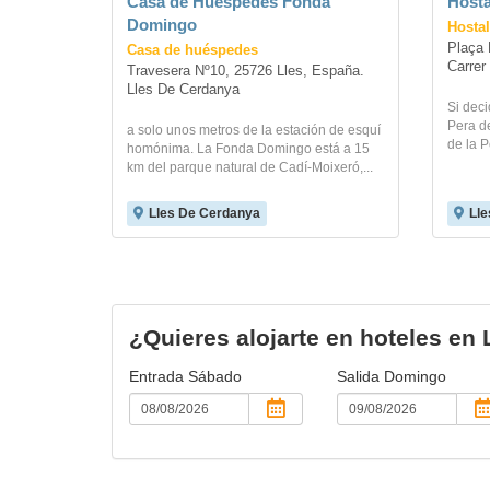
Casa de Huéspedes Fonda
Hosta
Domingo
Hostal
Plaça 
Casa de huéspedes
Carrer
Travesera Nº10, 25726 Lles, España. 
Lles De Cerdanya
Si deci
Pera d
a solo unos metros de la estación de esquí
de la P
homónima. La Fonda Domingo está a 15
km del parque natural de Cadí-Moixeró,...
Lles De Cerdanya
Lle
¿Quieres alojarte en hoteles en
Entrada
Sábado
Salida
Domingo