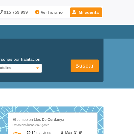
915 759 999
Ver horario
Mi cuenta
rsonas por habitación
Buscar
El tiempo en
Lles De Cerdanya
Datos históricos en Agosto
12 días/mes
Máx. 31.6º