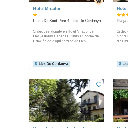
Hotel Mirador
Hotel
Plaza De Sant Pere 4. Lles De Cerdanya
Plaça 
Si decides alojarte en Hotel Mirador de
Si deci
Lles, estarás a apenas 12min en coche de
Montell
Estación de esquí nórdico de Lles....
diez mi
Lles De Cerdanya
Lle