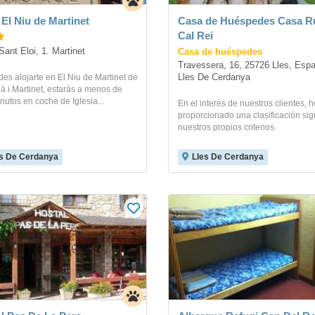
 El Niu de Martinet
Casa de Huéspedes Casa R
Cal Rei
Casa de huéspedes
Sant Eloi, 1. Martinet
Travessera, 16, 25726 Lles, Espa
Lles De Cerdanya
des alojarte en El Niu de Martinet de
à i Martinet, estarás a menos de
nutos en coche de Iglesia...
En el interés de nuestros clientes,
proporcionado una clasificación si
nuestros propios criterios.
s De Cerdanya
Lles De Cerdanya