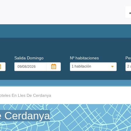
Salida
Domingo
Nº habitaciones
Pe
oteles En Lles De Cerdanya
e Cerdanya