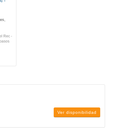
c -
es, 
el Rec -
 pasos
Ver disponibilidad