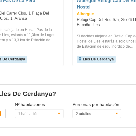
l Pas De La Pera
Albergue Refugi Cap Del Re
Hostel
Del Carrer Clos, 1 Plaça Del 
Albergue
 Clos, 1. Aransá
Refugi Cap Del Rec S/n, 25726 Ll
España. Lles
des alojarte en Hostal Pas de la
e Lles, estarás a 11,3km de Lagos
Si decides alojarte en Refugi Cap d
era y a 13,3 km de Estación de...
Hostel de Lles, estarás a solo unos
de Estación de esquí nórdico de...
s De Cerdanya
Lles De Cerdanya
 Lles De Cerdanya?
Nº habitaciones
Personas por habitación