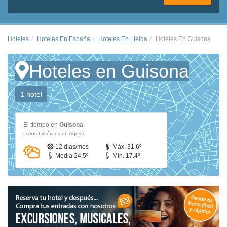
Hoteles
Hoteles En España
Hoteles En Lleida
Hoteles En Guisona
Hoteles en Guisona
1 hotel
El tiempo en
Guisona
Datos históricos en Agosto
12 días/mes
Máx. 31.6º
Media 24.5º
Mín. 17.4º