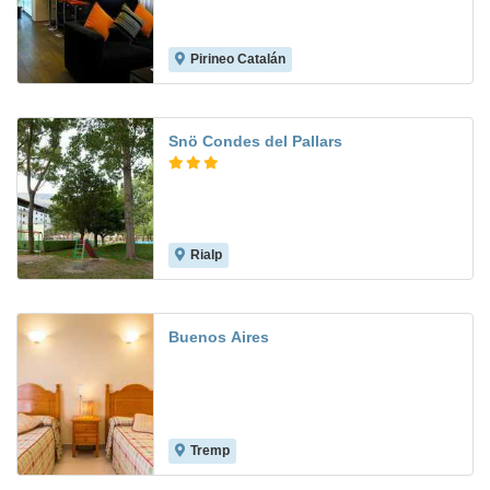
Pirineo Catalán
9.8
Snö Condes del Pallars
Rialp
6.2
Buenos Aires
Tremp