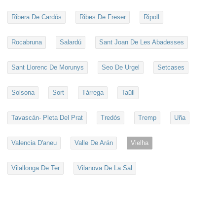
Ribera De Cardós
Ribes De Freser
Ripoll
Rocabruna
Salardú
Sant Joan De Les Abadesses
Sant Llorenc De Morunys
Seo De Urgel
Setcases
Solsona
Sort
Tárrega
Taüll
Tavascán- Pleta Del Prat
Tredós
Tremp
Uña
Valencia D'aneu
Valle De Arán
Vielha
Vilallonga De Ter
Vilanova De La Sal