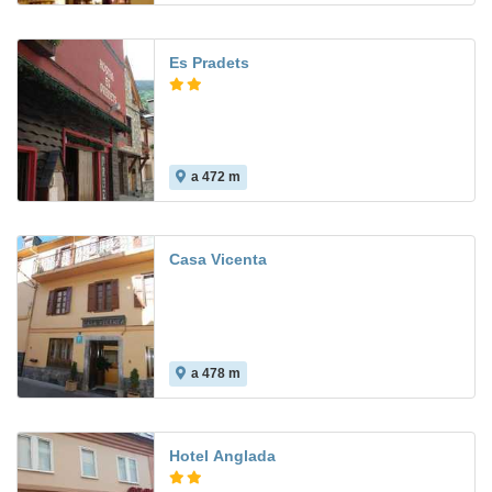
Es Pradets
a 472 m
6.5
Casa Vicenta
a 478 m
Hotel Anglada