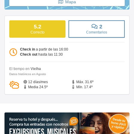
Mapa
5.2
2
Correcto
Comentarios
Check in
a partir de las 16:00
Check out
hasta las 11:30
El tiempo en
Vielha
Datos históricos en Agosto
12 días/mes
Máx. 31.6º
Media 24.5º
Mín. 17.4º