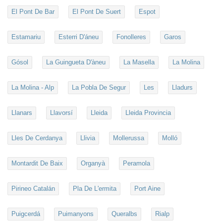
El Pont De Bar
El Pont De Suert
Espot
Estamariu
Esterri D'áneu
Fonolleres
Garos
Gósol
La Guingueta D'àneu
La Masella
La Molina
La Molina - Alp
La Pobla De Segur
Les
Lladurs
Llanars
Llavorsí
Lleida
Lleida Provincia
Lles De Cerdanya
Llivia
Mollerussa
Molló
Montardit De Baix
Organyà
Peramola
Pirineo Catalán
Pla De L'ermita
Port Aine
Puigcerdá
Puimanyons
Queralbs
Rialp