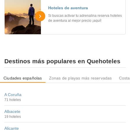
Hoteles de aventura
Si buscas activar tu adrenalina reserva hoteles
de aventura al mejor precio ¡aquí!
Destinos más populares en Quehoteles
Ciudades españolas
Zonas de playas más reservadas
Costa
A Coruña
71 hoteles
Albacete
19 hoteles
Alicante