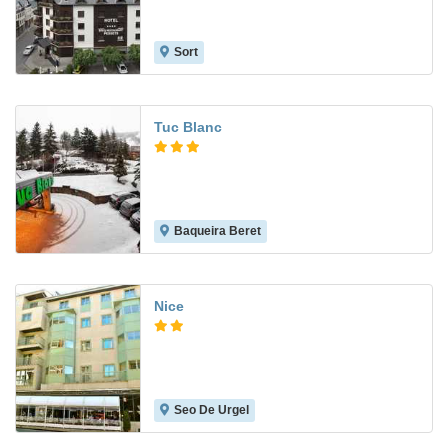
Sort
6.5
Tuc Blanc
Baqueira Beret
9.2
Nice
Seo De Urgel
8.8