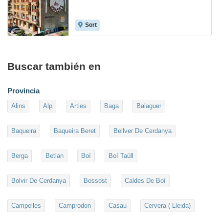
Sort
7.8
Buscar también en
Provincia
Alins
Alp
Arties
Baga
Balaguer
Baqueira
Baqueira Beret
Bellver De Cerdanya
Berga
Betlan
Boí
Boí Taüll
Bolvir De Cerdanya
Bossost
Caldes De Boí
Campelles
Camprodon
Casau
Cervera ( Lleida)