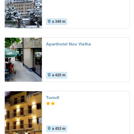
a 340 m
9.4
Aparthotel Nou Vielha
a 420 m
6.9
Turrull
a 453 m