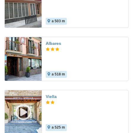
a 503 m
5.0
Albares
a 518 m
Viella
a 525 m
7.7