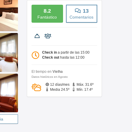
8.2
13
Fantástico
Comentarios
Check in
a partir de las 15:00
Check out
hasta las 12:00
El tiempo en
Vielha
Datos históricos en Agosto
12 días/mes
Máx. 31.6º
Media 24.5º
Mín. 17.4º
ia