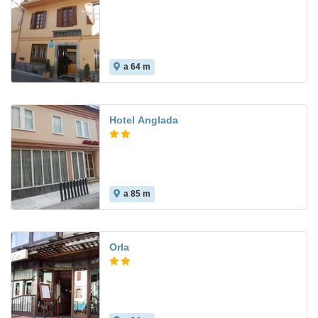
a 64 m
Hotel Anglada
a 85 m
5.0
Orla