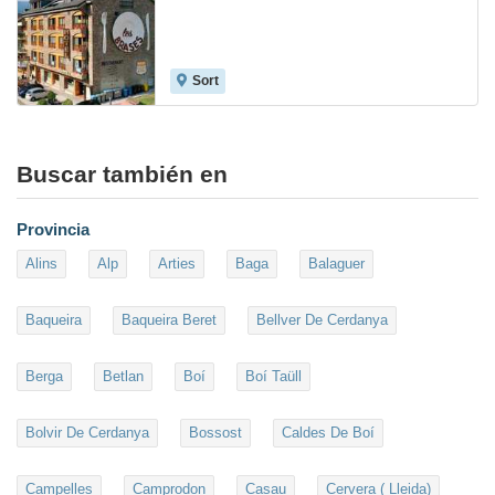
Sort
7.8
Buscar también en
Provincia
Alins
Alp
Arties
Baga
Balaguer
Baqueira
Baqueira Beret
Bellver De Cerdanya
Berga
Betlan
Boí
Boí Taüll
Bolvir De Cerdanya
Bossost
Caldes De Boí
Campelles
Camprodon
Casau
Cervera ( Lleida)