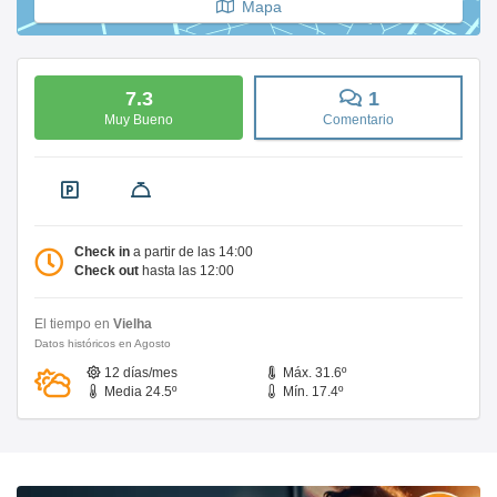
Mapa
7.3
1
Muy Bueno
Comentario
Check in
a partir de las 14:00
Check out
hasta las 12:00
El tiempo en
Vielha
Datos históricos en Agosto
12 días/mes
Máx. 31.6º
Media 24.5º
Mín. 17.4º