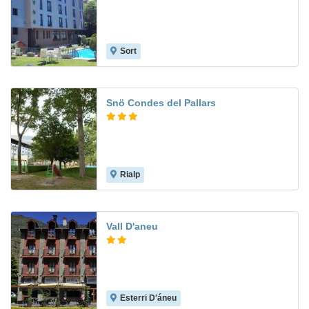
Sort
Snö Condes del Pallars
Rialp
6.2
Vall D'aneu
Esterri D'áneu