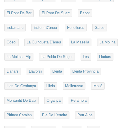
El Pont De Bar
El Pont De Suert
Espot
Estamariu
Esterri D'áneu
Fonolleres
Garos
Gósol
La Guingueta D'àneu
La Masella
La Molina
La Molina - Alp
La Pobla De Segur
Les
Lladurs
Llanars
Llavorsí
Lleida
Lleida Provincia
Lles De Cerdanya
Llivia
Mollerussa
Molló
Montardit De Baix
Organyà
Peramola
Pirineo Catalán
Pla De L'ermita
Port Aine