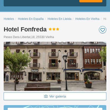
Hoteles
Hoteles En España
Hoteles En Lleida
Hoteles En Vielha
Hote
Hotel Fonfreda
Paseo Dera Libertat,18, 25530 Vielha
Ver galeria