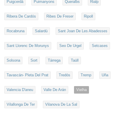
Puigcerdá
Puimanyons
Queralbs
Rialp
Ribera De Cardós
Ribes De Freser
Ripoll
Rocabruna
Salardú
Sant Joan De Les Abadesses
Sant Llorenc De Morunys
Seo De Urgel
Setcases
Solsona
Sort
Tárrega
Taüll
Tavascán- Pleta Del Prat
Tredós
Tremp
Uña
Valencia D'aneu
Valle De Arán
Vielha
Vilallonga De Ter
Vilanova De La Sal