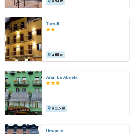
a 94 m
Turrull
a 95 m
Aran La Abuela
a 115 m
7.7
Urogallo