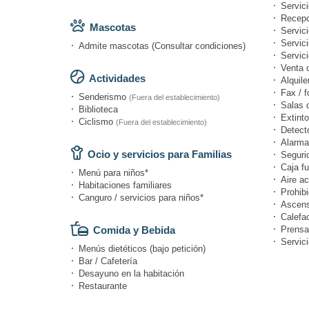
Servici
Recepc
Mascotas
Servic
Servici
Admite mascotas (Consultar condiciones)
Servic
Venta 
Actividades
Alquile
Fax / f
Senderismo
(Fuera del establecimiento)
Salas 
Biblioteca
Extinto
Ciclismo
(Fuera del establecimiento)
Detect
Alarma
Ocio y servicios para Familias
Seguri
Caja fu
Menú para niños*
Aire a
Habitaciones familiares
Prohibi
Canguro / servicios para niños*
Ascens
Calefa
Comida y Bebida
Prensa
Servic
Menús dietéticos (bajo petición)
Bar / Cafetería
Desayuno en la habitación
Restaurante