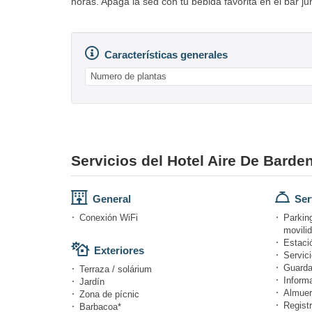
horas. Apaga la sed con tu bebida favorita en el bar ju
Características generales
Numero de plantas
Servicios del Hotel Aire De Barde
General
Ser
Conexión WiFi
Parkin
movili
Estació
Exteriores
Servici
Guarda
Terraza / solárium
Informa
Jardín
Almuer
Zona de pícnic
Registr
Barbacoa*