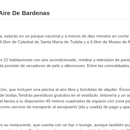
 Aire De Bardenas
ela, estarás en un parque nacional y a menos de diez minutos en coch
a 4,5km de Catedral de Santa María de Tudela y a 4,6km de Museo de
s 22 habitaciones con aire acondicionado, minibar y televisión de panta
está provisto de secadores de pelo y albornoces. Entre las comodidades
ión, que incluyen una piscina al aire libre y bicicletas de alquiler. Enc
de bodas.Tendrás periódicos gratuitos en el vestíbulo, tintorería y un s
l tienes a tu disposición 45 metros cuadrados de espacio con zona p
o servicio de transporte al aeropuerto (ida y vuelta) de pago y aparc
es su restaurante, que cuenta con un bar o lounge, aunque también pue