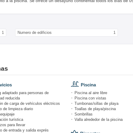
nto a la piscina. Se ofrece un desayuno continental todos los días de 0
1
Numero de edificios
1
nas
vicios
Piscina
g adaptado para personas de
Piscina al aire libre
dad reducida
Piscina con vistas
n de carga de vehículos eléctricos
Tumbonas/sillas de playa
o de limpieza diario
Toallas de playa/piscina
equipaje
Sombrillas
ción turística
Valla alrededor de la piscina
zos para llevar
o de entrada y salida exprés