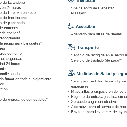
Bienestar
o de lavandería
ión 24 horas
Spa / Centro de Bienestar
io de limpieza en seco
Masajes*
o de habitaciones
io de planchado
Accesible
de entradas
r de coches*
Adaptado para sillas de ruedas
otocopiadora
de reuniones / banquetes*
Transporte
res
ores de humo
Servicio de recogida en el aeropue
 de seguridad
Servicio de traslado (de pago)*
dad 24 horas
erte
Medidas de Salud y segu
condicionado
do fumar en todo el alojamiento
Se siguen medidas de salud y se
or
especiales
cción
Mascarillas a disposición de los c
Registro de entrada y salida sin c
io de entrega de comestibles*
Se puede pagar sin efectivo
App móvil para el servicio de hab
Envases para llevarse el desayun