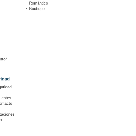
Romántico
Boutique
rto*
ridad
guridad
lientes
ontacto
itaciones
o