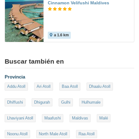
Cinnamon Velifushi Maldives
a 1.6 km
Buscar también en
Provincia
Addu Atoll
Ari Atoll
Baa Atoll
Dhaalu Atoll
Dhiffushi
Dhigurah
Gulhi
Hulhumale
Lhaviyani Atoll
Maafushi
Maldivas
Malé
Noonu Atoll
North Male Atoll
Raa Atoll