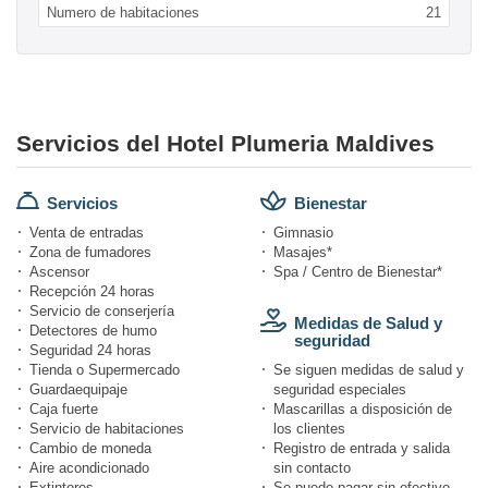
Numero de habitaciones
21
Servicios del Hotel Plumeria Maldives
Servicios
Bienestar
Venta de entradas
Gimnasio
Zona de fumadores
Masajes*
Ascensor
Spa / Centro de Bienestar*
Recepción 24 horas
Servicio de conserjería
Medidas de Salud y
Detectores de humo
seguridad
Seguridad 24 horas
Tienda o Supermercado
Se siguen medidas de salud y
Guardaequipaje
seguridad especiales
Caja fuerte
Mascarillas a disposición de
Servicio de habitaciones
los clientes
Cambio de moneda
Registro de entrada y salida
Aire acondicionado
sin contacto
Extintores
Se puede pagar sin efectivo