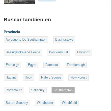
Buscar también en
Provincia
Aeropuerto De Southampton
Basingstoke
Basingstoke And Deane
Brockenhurst
Chilworth
Eastleigh
Egypt
Fareham
Farnborough
Havant
Hook
Nately Scures
New Forest
Portsmouth
Salisbury
Southampton
Sutton Scotney
Winchester
Winchfield