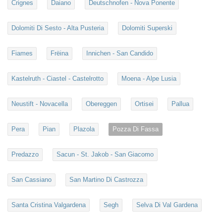
Crignes
Daiano
Deutschnofen - Nova Ponente
Dolomiti Di Sesto - Alta Pusteria
Dolomiti Superski
Fiames
Frëina
Innichen - San Candido
Kastelruth - Ciastel - Castelrotto
Moena - Alpe Lusia
Neustift - Novacella
Obereggen
Ortisei
Pallua
Pera
Pian
Plazola
Pozza Di Fassa
Predazzo
Sacun - St. Jakob - San Giacomo
San Cassiano
San Martino Di Castrozza
Santa Cristina Valgardena
Segh
Selva Di Val Gardena