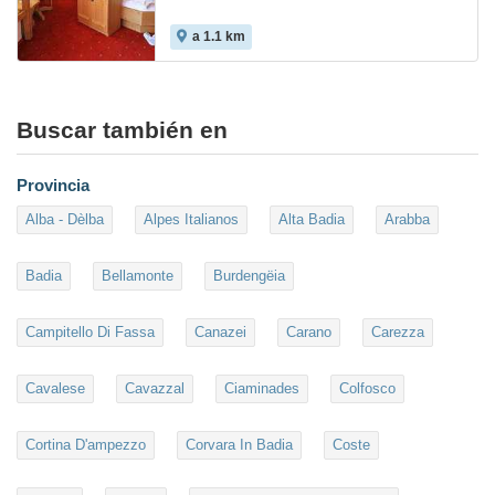
a 1.1 km
Buscar también en
Provincia
Alba - Dèlba
Alpes Italianos
Alta Badia
Arabba
Badia
Bellamonte
Burdengëia
Campitello Di Fassa
Canazei
Carano
Carezza
Cavalese
Cavazzal
Ciaminades
Colfosco
Cortina D'ampezzo
Corvara In Badia
Coste