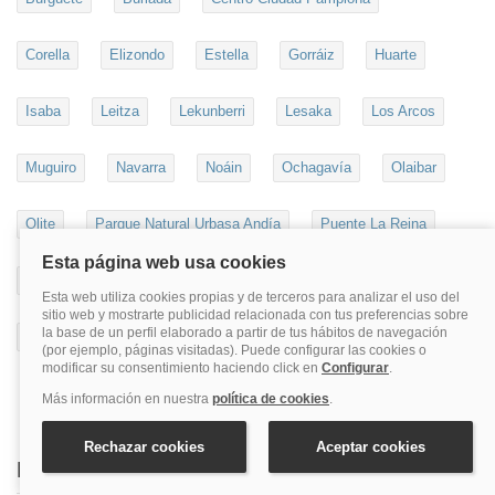
Corella
Elizondo
Estella
Gorráiz
Huarte
Isaba
Leitza
Lekunberri
Lesaka
Los Arcos
Muguiro
Navarra
Noáin
Ochagavía
Olaibar
Olite
Parque Natural Urbasa Andía
Puente La Reina
Roncesvalles
San Adrián
Tafalla
Tudela
Ultzama
Viana
Villava
Zizur Mayor
Destinos más populares en Quehoteles