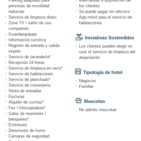
Parking adaptado para
Mascarillas a disposición de
personas de movilidad
los clientes
reducida
Se puede pagar sin efectivo
Servicio de limpieza diario
App móvil para el servicio de
Zona TV / salón de uso
habitaciones
compartido
Guardaequipaje
Iniciativas Sostenibles
Información turística
Registro de entrada y salida
Los clientes pueden elegir no
exprés
usar el servicio de limpieza del
Servicio de lavandería*
alojamiento
Recepción 24 horas
Servicio de limpieza en seco*
Tipología de hotel
Servicio de habitaciones
Servicio de planchado*
Negocios
Servicio de conserjería
Familiar
Venta de entradas
Facturas
Mascotas
Alquiler de coches*
Fax / fotocopiadora*
No admite mascotas
Salas de reuniones /
banquetes*
Extintores
Detectores de humo
Cámaras de seguridad