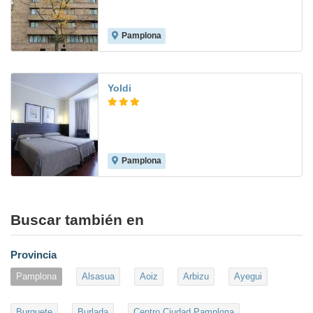
Pamplona
6.9
Yoldi
Pamplona
6.7
Buscar también en
Provincia
Pamplona
Alsasua
Aoiz
Arbizu
Ayegui
Burguete
Burlada
Centro Ciudad Pamplona