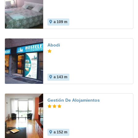
a 109 m
Abodi
a 143 m
Gestión De Alojamientos
a 152 m