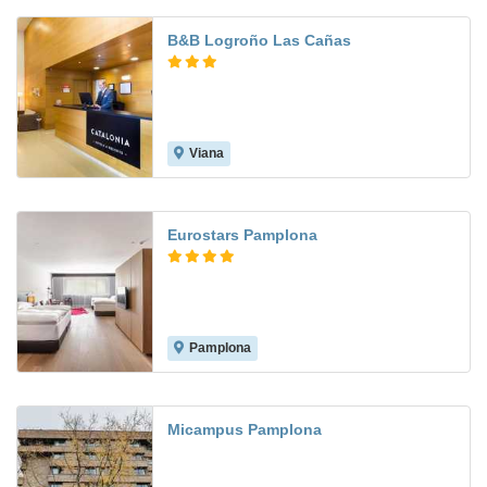
B&B Logroño Las Cañas
Viana
7.6
Eurostars Pamplona
Pamplona
Micampus Pamplona