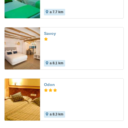
a 7.7 km
3.6
Savoy
a 8.1 km
Odon
a 8.3 km
6.4