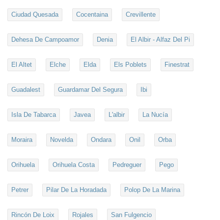
Ciudad Quesada
Cocentaina
Crevillente
Dehesa De Campoamor
Denia
El Albir - Alfaz Del Pi
El Altet
Elche
Elda
Els Poblets
Finestrat
Guadalest
Guardamar Del Segura
Ibi
Isla De Tabarca
Javea
L'albir
La Nucía
Moraira
Novelda
Ondara
Onil
Orba
Orihuela
Orihuela Costa
Pedreguer
Pego
Petrer
Pilar De La Horadada
Polop De La Marina
Rincón De Loix
Rojales
San Fulgencio