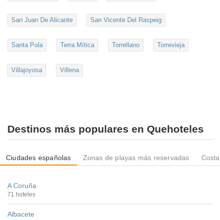
San Juan De Alicante
San Vicente Del Raspeig
Santa Pola
Terra Mítica
Torrellano
Torrevieja
Villajoyosa
Villena
Destinos más populares en Quehoteles
Ciudades españolas
Zonas de playas más reservadas
Costa
A Coruña
71 hoteles
Albacete