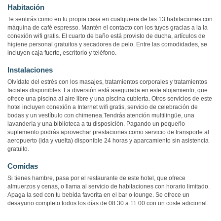
Habitación
Te sentirás como en tu propia casa en cualquiera de las 13 habitaciones con
máquina de café espresso. Mantén el contacto con los tuyos gracias a la la
conexión wifi gratis. El cuarto de baño está provisto de ducha, artículos de
higiene personal gratuitos y secadores de pelo. Entre las comodidades, se
incluyen caja fuerte, escritorio y teléfono.
Instalaciones
Olvídate del estrés con los masajes, tratamientos corporales y tratamientos
faciales disponibles. La diversión está asegurada en este alojamiento, que
ofrece una piscina al aire libre y una piscina cubierta. Otros servicios de este
hotel incluyen conexión a Internet wifi gratis, servicio de celebración de
bodas y un vestíbulo con chimenea.Tendrás atención multilingüe, una
lavandería y una biblioteca a tu disposición. Pagando un pequeño
suplemento podrás aprovechar prestaciones como servicio de transporte al
aeropuerto (ida y vuelta) disponible 24 horas y aparcamiento sin asistencia
gratuito.
Comidas
Si tienes hambre, pasa por el restaurante de este hotel, que ofrece
almuerzos y cenas, o llama al servicio de habitaciones con horario limitado.
Apaga la sed con tu bebida favorita en el bar o lounge. Se ofrece un
desayuno completo todos los días de 08:30 a 11:00 con un coste adicional.